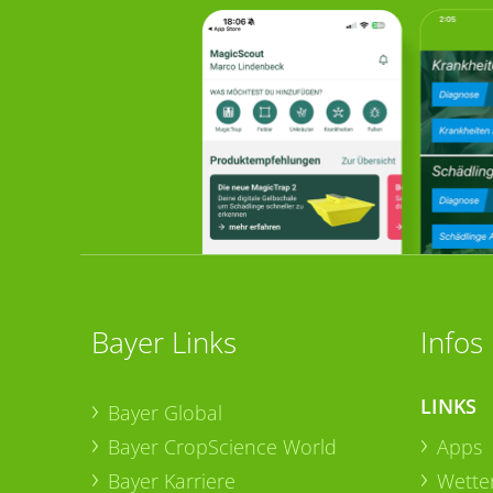
Bayer Links
Infos
LINKS
Bayer Global
Bayer CropScience World
Apps
Bayer Karriere
Wetter