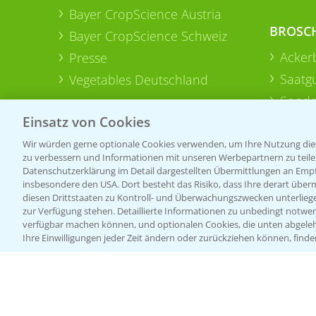
Bayer CropScience Austria
BROSC
Bayer CropScience Schweiz
Acker
Presse
Saatg
Vegetables Deutschland
Sonde
Einsatz von Cookies
Wir würden gerne optionale Cookies verwenden, um Ihre Nutzung dies
zu verbessern und Informationen mit unseren Werbepartnern zu teilen.
Datenschutzerklärung im Detail dargestellten Übermittlungen an Empfä
insbesondere den USA. Dort besteht das Risiko, dass Ihre derart über
diesen Drittstaaten zu Kontroll- und Überwachungszwecken unterlie
zur Verfügung stehen. Detaillierte Informationen zu unbedingt notwen
verfügbar machen können, und optionalen Cookies, die unten abgeleh
Ihre Einwilligungen jeder Zeit ändern oder zurückziehen können, finde