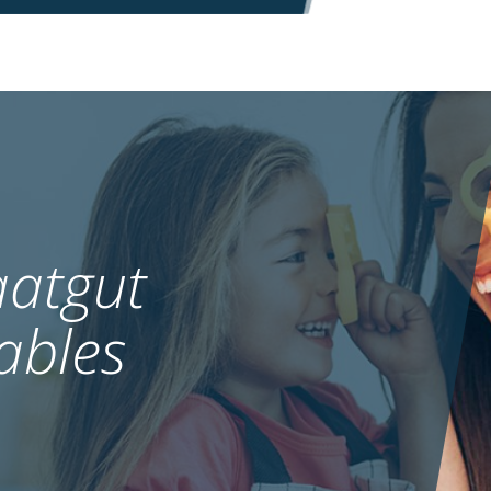
atgut
ables