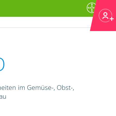
O
heiten im Gemüse-, Obst-,
bau