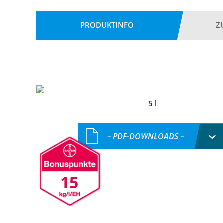
PRODUKTINFO
Z
5 l
– PDF-DOWNLOADS –
15