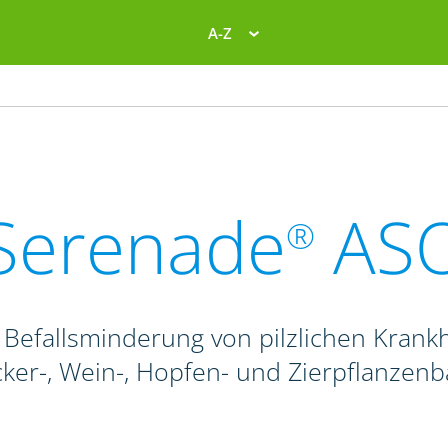
A-Z
Serenade
AS
®
 Befallsminderung von pilzlichen Krank
ker-, Wein-, Hopfen- und Zierpflanzen