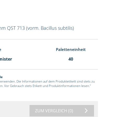
mm QST 713 (vorm. Bacillus subtilis)
e
Paletteneinheit
anister
40
de
 verwenden. Die Informationen auf dem Produktetikett sind stets zu
en. Vor Gebrauch stets Etikett und Produktinformationen lesen.“
ZUM VERGLEICH
(0)