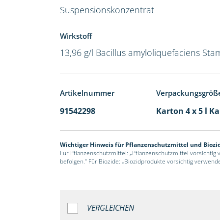
Suspensionskonzentrat
Wirkstoff
13,96 g/l Bacillus amyloliquefaciens Sta
Artikelnummer
Verpackungsgröß
91542298
Karton 4 x 5 l K
Wichtiger Hinweis für Pflanzenschutzmittel und Biozi
Für Pflanzenschutzmittel: „Pflanzenschutzmittel vorsichtig
befolgen.“ Für Biozide: „Biozidprodukte vorsichtig verwend
VERGLEICHEN