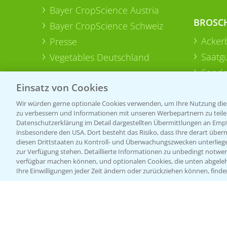
Bayer CropScience Austria
BROSC
Bayer CropScience Schweiz
Acker
Presse
Saatg
Vegetables Deutschland
Sonde
Einsatz von Cookies
Wir würden gerne optionale Cookies verwenden, um Ihre Nutzung dies
zu verbessern und Informationen mit unseren Werbepartnern zu teilen.
Datenschutzerklärung im Detail dargestellten Übermittlungen an Empfä
insbesondere den USA. Dort besteht das Risiko, dass Ihre derart über
diesen Drittstaaten zu Kontroll- und Überwachungszwecken unterlie
zur Verfügung stehen. Detaillierte Informationen zu unbedingt notwen
verfügbar machen können, und optionalen Cookies, die unten abgeleh
Ihre Einwilligungen jeder Zeit ändern oder zurückziehen können, finde