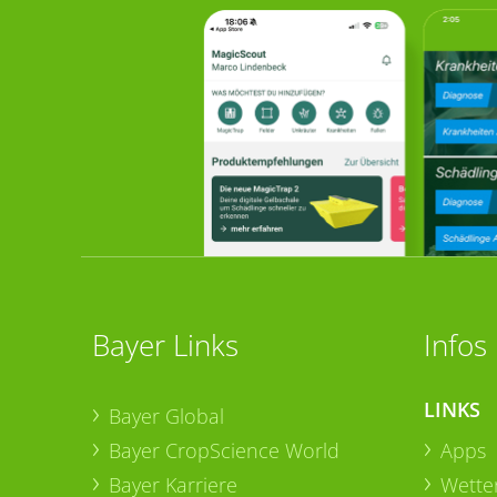
Bayer Links
Infos
LINKS
Bayer Global
Bayer CropScience World
Apps
Bayer Karriere
Wetter