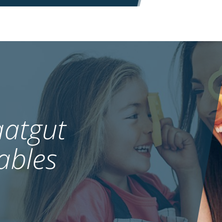
atgut
ables