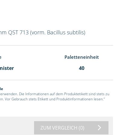
mm QST 713 (vorm. Bacillus subtilis)
e
Paletteneinheit
anister
40
de
 verwenden. Die Informationen auf dem Produktetikett sind stets zu
en. Vor Gebrauch stets Etikett und Produktinformationen lesen.“
ZUM VERGLEICH
(0)