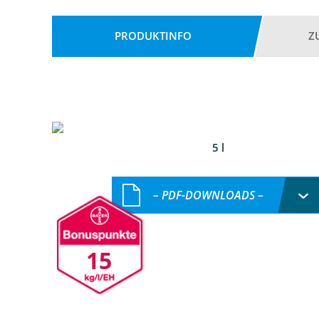
PRODUKTINFO
Z
5 l
– PDF-DOWNLOADS –
15