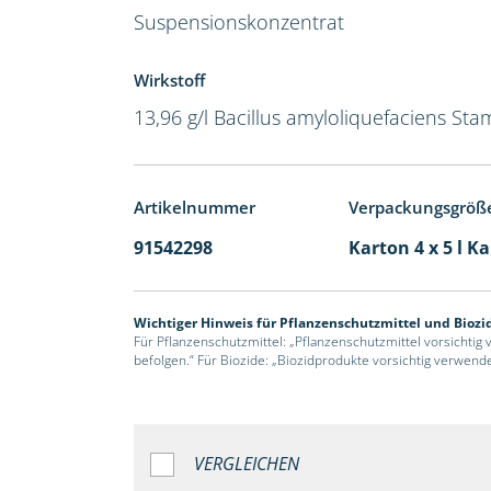
Suspensionskonzentrat
Wirkstoff
13,96 g/l Bacillus amyloliquefaciens Sta
Artikelnummer
Verpackungsgröß
91542298
Karton 4 x 5 l K
Wichtiger Hinweis für Pflanzenschutzmittel und Biozi
Für Pflanzenschutzmittel: „Pflanzenschutzmittel vorsichtig
befolgen.“ Für Biozide: „Biozidprodukte vorsichtig verwend
VERGLEICHEN