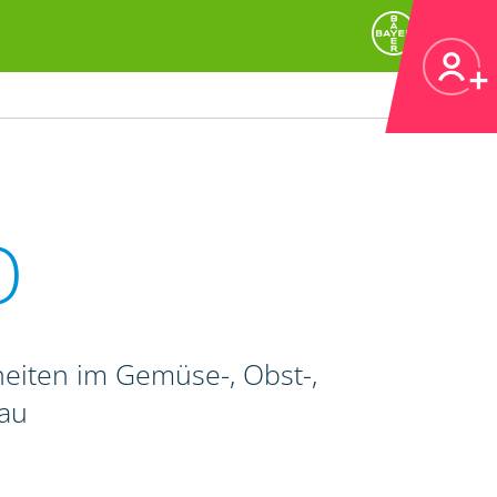
O
heiten im Gemüse-, Obst-,
bau