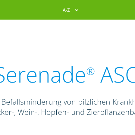
A-Z
Serenade
AS
®
 Befallsminderung von pilzlichen Krank
ker-, Wein-, Hopfen- und Zierpflanzen