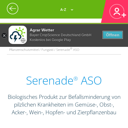
A-Z
Agrar Wetter
Öffnen
Bayer CropScience Deutschland GmbH
Kostenlos bei Google Play
®
Pflanzenschutzmittel / Fungizid / Serenade
ASO
Serenade
ASO
®
Biologisches Produkt zur Befallsminderung von
pilzlichen Krankheiten im Gemüse-, Obst-,
Acker-, Wein-, Hopfen- und Zierpflanzenbau