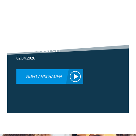
5:59
Botrytis-
Resistenzmanagement
in Erdbeeren
02.04.2026
VIDEO ANSCHAUEN