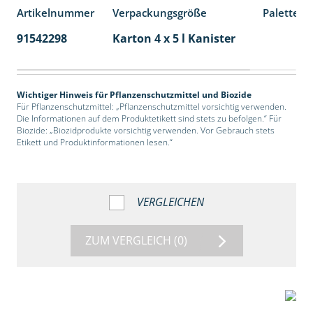
Artikelnummer
Verpackungsgröße
Palettene
91542298
Karton 4 x 5 l Kanister
40
Wichtiger Hinweis für Pflanzenschutzmittel und Biozide
Für Pflanzenschutzmittel: „Pflanzenschutzmittel vorsichtig verwenden.
Die Informationen auf dem Produktetikett sind stets zu befolgen.“ Für
Biozide: „Biozidprodukte vorsichtig verwenden. Vor Gebrauch stets
Etikett und Produktinformationen lesen.“
VERGLEICHEN
ZUM VERGLEICH
(0)