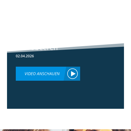
5:59
Botrytis-
Resistenzmanagement
in Erdbeeren
02.04.2026
VIDEO ANSCHAUEN