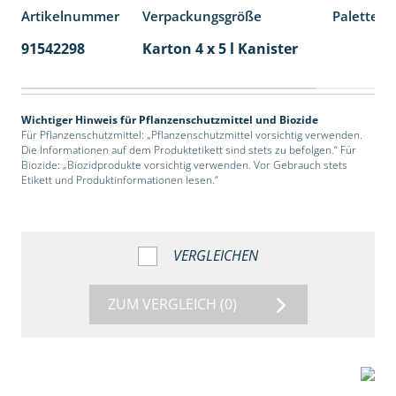
Artikelnummer
Verpackungsgröße
Palettene
91542298
Karton 4 x 5 l Kanister
40
Wichtiger Hinweis für Pflanzenschutzmittel und Biozide
Für Pflanzenschutzmittel: „Pflanzenschutzmittel vorsichtig verwenden.
Die Informationen auf dem Produktetikett sind stets zu befolgen.“ Für
Biozide: „Biozidprodukte vorsichtig verwenden. Vor Gebrauch stets
Etikett und Produktinformationen lesen.“
VERGLEICHEN
ZUM VERGLEICH
(0)