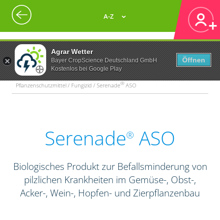
A-Z
Agrar Wetter
Öffnen
Bayer CropScience Deutschland GmbH
Kostenlos bei Google Play
®
Pflanzenschutzmittel / Fungizid / Serenade
ASO
Serenade
ASO
®
Biologisches Produkt zur Befallsminderung von
pilzlichen Krankheiten im Gemüse-, Obst-,
Acker-, Wein-, Hopfen- und Zierpflanzenbau