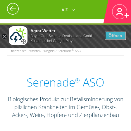
A-Z
Agrar Wetter
Öffnen
Bayer CropScience Deutschland GmbH
Kostenlos bei Google Play
®
Pflanzenschutzmittel / Fungizid / Serenade
ASO
Serenade
ASO
®
Biologisches Produkt zur Befallsminderung von
pilzlichen Krankheiten im Gemüse-, Obst-,
Acker-, Wein-, Hopfen- und Zierpflanzenbau