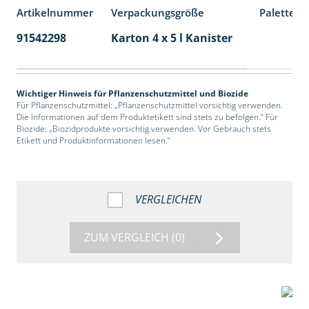
Artikelnummer
Verpackungsgröße
Palettene
91542298
Karton 4 x 5 l Kanister
40
Wichtiger Hinweis für Pflanzenschutzmittel und Biozide
Für Pflanzenschutzmittel: „Pflanzenschutzmittel vorsichtig verwenden.
Die Informationen auf dem Produktetikett sind stets zu befolgen.“ Für
Biozide: „Biozidprodukte vorsichtig verwenden. Vor Gebrauch stets
Etikett und Produktinformationen lesen.“
VERGLEICHEN
ZUM VERGLEICH
(0)