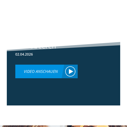
5:59
Botrytis-
Resistenzmanagement
in Erdbeeren
02.04.2026
VIDEO ANSCHAUEN