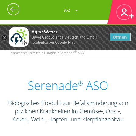
A-Z
Agrar Wetter
Öffnen
Bayer CropScience Deutschland GmbH
Kostenlos bei Google Play
®
Pflanzenschutzmittel / Fungizid / Serenade
ASO
Serenade
ASO
®
Biologisches Produkt zur Befallsminderung von
pilzlichen Krankheiten im Gemüse-, Obst-,
Acker-, Wein-, Hopfen- und Zierpflanzenbau