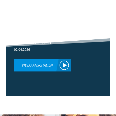
5:59
Botrytis-
Resistenzmanagement
in Erdbeeren
02.04.2026
VIDEO ANSCHAUEN