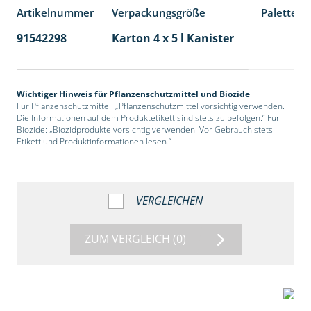
Artikelnummer
Verpackungsgröße
Palettene
91542298
Karton 4 x 5 l Kanister
40
Wichtiger Hinweis für Pflanzenschutzmittel und Biozide
Für Pflanzenschutzmittel: „Pflanzenschutzmittel vorsichtig verwenden.
Die Informationen auf dem Produktetikett sind stets zu befolgen.“ Für
Biozide: „Biozidprodukte vorsichtig verwenden. Vor Gebrauch stets
Etikett und Produktinformationen lesen.“
VERGLEICHEN
ZUM VERGLEICH
(0)