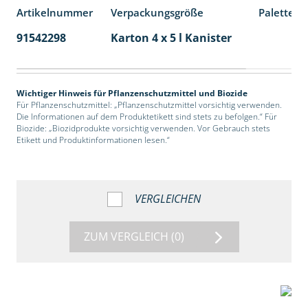
Artikelnummer
Verpackungsgröße
Palettene
91542298
Karton 4 x 5 l Kanister
40
Wichtiger Hinweis für Pflanzenschutzmittel und Biozide
Für Pflanzenschutzmittel: „Pflanzenschutzmittel vorsichtig verwenden.
Die Informationen auf dem Produktetikett sind stets zu befolgen.“ Für
Biozide: „Biozidprodukte vorsichtig verwenden. Vor Gebrauch stets
Etikett und Produktinformationen lesen.“
VERGLEICHEN
ZUM VERGLEICH
(0)