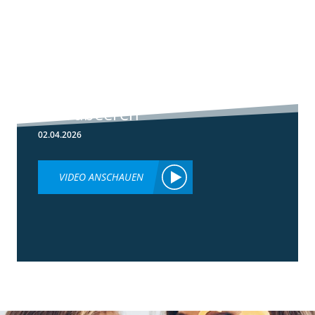
5:59
Botrytis-
Resistenzmanagement
in Erdbeeren
02.04.2026
VIDEO ANSCHAUEN