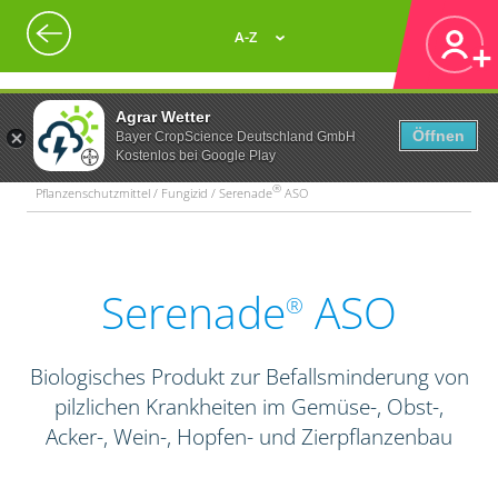
A-Z
Agrar Wetter
Öffnen
Bayer CropScience Deutschland GmbH
Kostenlos bei Google Play
®
Pflanzenschutzmittel / Fungizid / Serenade
ASO
Serenade
ASO
®
Biologisches Produkt zur Befallsminderung von
pilzlichen Krankheiten im Gemüse-, Obst-,
Acker-, Wein-, Hopfen- und Zierpflanzenbau