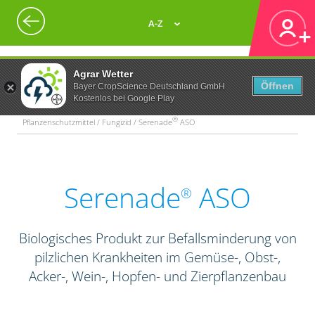
A-Z
Agrar Wetter
Öffnen
Bayer CropScience Deutschland GmbH
Kostenlos bei Google Play
®
Pflanzenschutzmittel / Fungizid / Serenade
ASO
Serenade
ASO
®
Biologisches Produkt zur Befallsminderung von
pilzlichen Krankheiten im Gemüse-, Obst-,
Acker-, Wein-, Hopfen- und Zierpflanzenbau