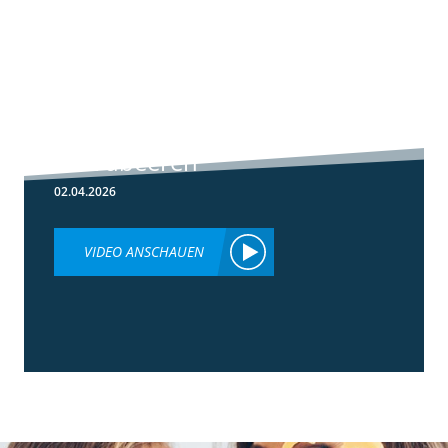
5:59
Botrytis-
Resistenzmanagement
in Erdbeeren
02.04.2026
VIDEO ANSCHAUEN