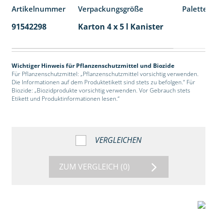
Artikelnummer
Verpackungsgröße
Palettene
91542298
Karton 4 x 5 l Kanister
40
Wichtiger Hinweis für Pflanzenschutzmittel und Biozide
Für Pflanzenschutzmittel: „Pflanzenschutzmittel vorsichtig verwenden.
Die Informationen auf dem Produktetikett sind stets zu befolgen.“ Für
Biozide: „Biozidprodukte vorsichtig verwenden. Vor Gebrauch stets
Etikett und Produktinformationen lesen.“
VERGLEICHEN
ZUM VERGLEICH
(0)