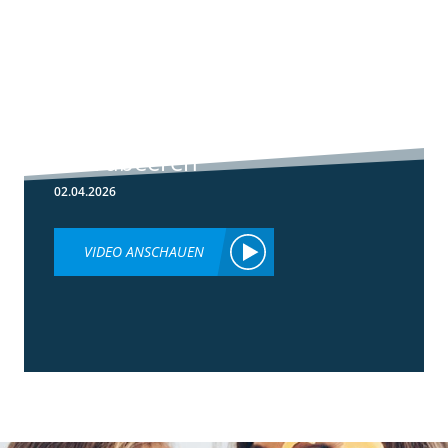
5:59
Botrytis-
Resistenzmanagement
in Erdbeeren
02.04.2026
VIDEO ANSCHAUEN