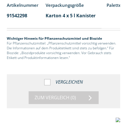
Artikelnummer
Verpackungsgröße
Palettene
91542298
Karton 4 x 5 l Kanister
40
Wichtiger Hinweis für Pflanzenschutzmittel und Biozide
Für Pflanzenschutzmittel: „Pflanzenschutzmittel vorsichtig verwenden.
Die Informationen auf dem Produktetikett sind stets zu befolgen.“ Für
Biozide: „Biozidprodukte vorsichtig verwenden. Vor Gebrauch stets
Etikett und Produktinformationen lesen.“
VERGLEICHEN
ZUM VERGLEICH
(0)