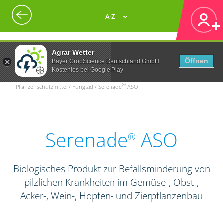
A-Z
Agrar Wetter
Öffnen
Bayer CropScience Deutschland GmbH
Kostenlos bei Google Play
®
Pflanzenschutzmittel / Fungizid / Serenade
ASO
Serenade
ASO
®
Biologisches Produkt zur Befallsminderung von
pilzlichen Krankheiten im Gemüse-, Obst-,
Acker-, Wein-, Hopfen- und Zierpflanzenbau