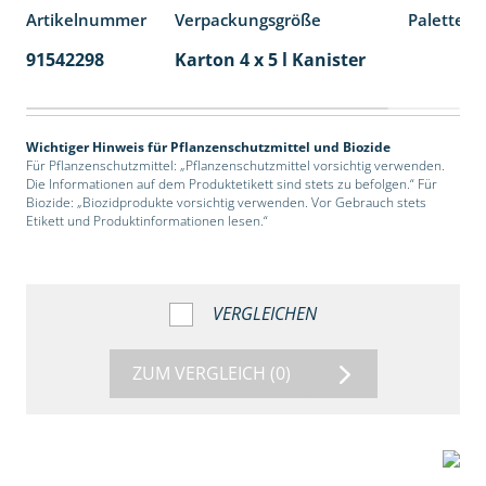
Artikelnummer
Verpackungsgröße
Palettene
91542298
Karton 4 x 5 l Kanister
40
Wichtiger Hinweis für Pflanzenschutzmittel und Biozide
Für Pflanzenschutzmittel: „Pflanzenschutzmittel vorsichtig verwenden.
Die Informationen auf dem Produktetikett sind stets zu befolgen.“ Für
Biozide: „Biozidprodukte vorsichtig verwenden. Vor Gebrauch stets
Etikett und Produktinformationen lesen.“
VERGLEICHEN
ZUM VERGLEICH
(0)