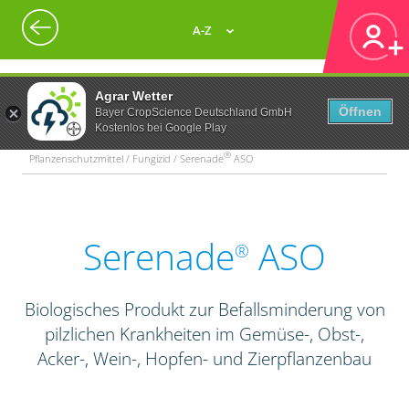
A-Z
Agrar Wetter
Öffnen
Bayer CropScience Deutschland GmbH
Kostenlos bei Google Play
®
Pflanzenschutzmittel / Fungizid / Serenade
ASO
Serenade
ASO
®
Biologisches Produkt zur Befallsminderung von
pilzlichen Krankheiten im Gemüse-, Obst-,
Acker-, Wein-, Hopfen- und Zierpflanzenbau