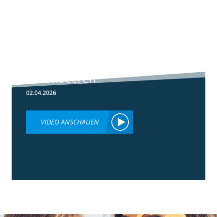
5:59
Botrytis-
Resistenzmanagement
in Erdbeeren
02.04.2026
VIDEO ANSCHAUEN