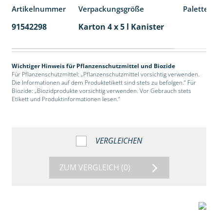
Artikelnummer
Verpackungsgröße
Palettene
91542298
Karton 4 x 5 l Kanister
40
Wichtiger Hinweis für Pflanzenschutzmittel und Biozide
Für Pflanzenschutzmittel: „Pflanzenschutzmittel vorsichtig verwenden.
Die Informationen auf dem Produktetikett sind stets zu befolgen.“ Für
Biozide: „Biozidprodukte vorsichtig verwenden. Vor Gebrauch stets
Etikett und Produktinformationen lesen.“
VERGLEICHEN
ZUM VERGLEICH
(0)