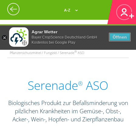
A-Z
Agrar Wetter
Öffnen
Bayer CropScience Deutschland GmbH
Kostenlos bei Google Play
®
Pflanzenschutzmittel / Fungizid / Serenade
ASO
Serenade
ASO
®
Biologisches Produkt zur Befallsminderung von
pilzlichen Krankheiten im Gemüse-, Obst-,
Acker-, Wein-, Hopfen- und Zierpflanzenbau