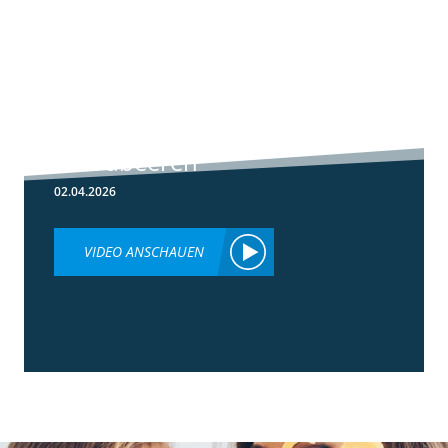
5:59
Botrytis-
Resistenzmanagement
in Erdbeeren
02.04.2026
VIDEO ANSCHAUEN