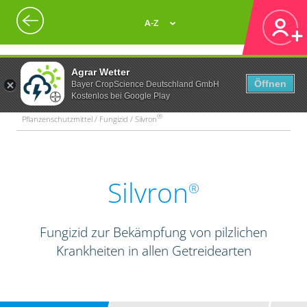
A-Z
Agrar Wetter
Öffnen
Bayer CropScience Deutschland GmbH
Kostenlos bei Google Play
®
Pflanzenschutzmittel / Fungizid / Silvron
Silvron
®
Fungizid zur Bekämpfung von pilzlichen
Krankheiten in allen Getreidearten