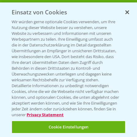
Einsatz von Cookies
Beratung auf WhatsApp
T.
+49 (0)174 346 564 1
Wir würden gerne optionale Cookies verwenden, um Ihre
Nutzung dieser Website besser zu verstehen, unsere
Website zu verbessern und Informationen mit unseren
KONTAKT
Werbepartnern zu teilen. Ihre Einwilligung umfasst auch
die in der Datenschutzerklärung im Detail dargestellten
Übermittlungen an Empfänger in unsicheren Drittstaaten,
Hilfe in Notfällen
wie insbesondere den USA. Dort besteht das Risiko, dass
Ihre derart übermittelten Daten dem Zugriff durch
T.
+49 (0)214/30-20220
Behörden in diesen Drittstaaten zu Kontroll- und
Überwachungszwecken unterliegen und dagegen keine
wirksamen Rechtsbehelfe zur Verfügung stehen.
Detaillierte Informationen zu unbedingt notwendigen
Cookies, ohne die wir die Webseite nicht verfügbar machen
können, und optionalen Cookies, die unten abgelehnt oder
akzeptiert werden können, und wie Sie Ihre Einwilligungen
jeder Zeit ändern oder zurückziehen können, finden Sie in
Folgen Sie uns
unserer
Privacy Statement
Cookie Einstellungen