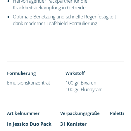
Hervorragender Packpartner für die
Krankheitsbekämpfung in Getreide
Optimale Benetzung und schnelle Regenfestigkeit
dank moderner Leafshield-Formulierung
Formulierung
Wirkstoff
Emulsionskonzentrat
100 g/l Bixafen
100 g/l Fluopyram
Artikelnummer
Verpackungsgröße
Palettene
in Jessico Duo Pack
3 l Kanister