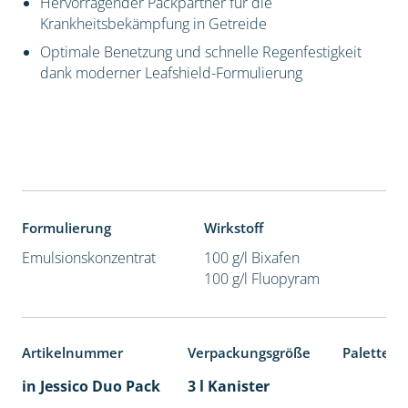
Hervorragender Packpartner für die
Krankheitsbekämpfung in Getreide
Optimale Benetzung und schnelle Regenfestigkeit
dank moderner Leafshield-Formulierung
Formulierung
Wirkstoff
Emulsionskonzentrat
100 g/l Bixafen
100 g/l Fluopyram
Artikelnummer
Verpackungsgröße
Palettene
in Jessico Duo Pack
3 l Kanister