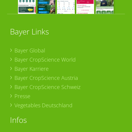
Bayer Links
Bayer Global
Bayer CropScience World
Bayer Karriere
Bayer CropScience Austria
Bayer CropScience Schweiz
Presse
Vegetables Deutschland
Infos