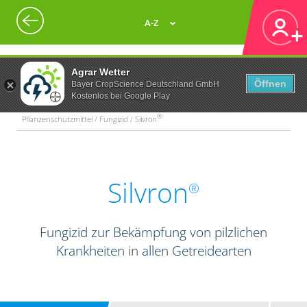
A-Z
Agrar Wetter
Öffnen
Bayer CropScience Deutschland GmbH
Kostenlos bei Google Play
®
Pflanzenschutzmittel / Fungizid / Silvron
Silvron
®
Fungizid zur Bekämpfung von pilzlichen
Krankheiten in allen Getreidearten