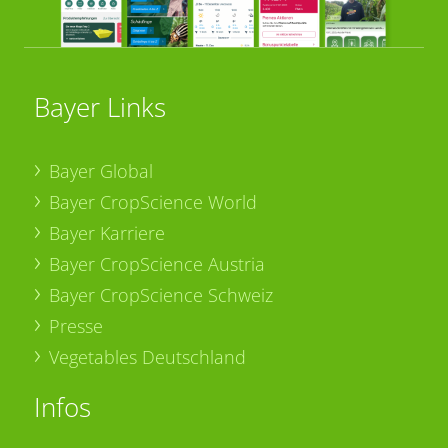
Bayer Links
Bayer Global
Bayer CropScience World
Bayer Karriere
Bayer CropScience Austria
Bayer CropScience Schweiz
Presse
Vegetables Deutschland
Infos