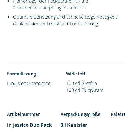
Hervorragender Packpartner für die
Krankheitsbekämpfung in Getreide
Optimale Benetzung und schnelle Regenfestigkeit
dank moderner Leafshield-Formulierung
Formulierung
Wirkstoff
Emulsionskonzentrat
100 g/l Bixafen
100 g/l Fluopyram
Artikelnummer
Verpackungsgröße
Palettene
in Jessico Duo Pack
3 l Kanister