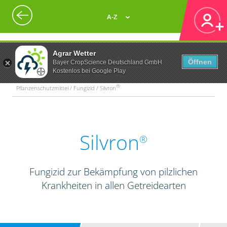
A-Z
Agrar Wetter
Öffnen
Bayer CropScience Deutschland GmbH
Kostenlos bei Google Play
®
Pflanzenschutzmittel / Fungizid / Silvron
Silvron
®
Fungizid zur Bekämpfung von pilzlichen
Krankheiten in allen Getreidearten