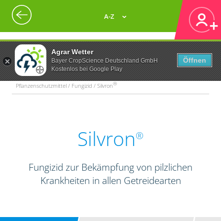
A-Z
Agrar Wetter
Öffnen
Bayer CropScience Deutschland GmbH
Kostenlos bei Google Play
®
Pflanzenschutzmittel / Fungizid / Silvron
Silvron
®
Fungizid zur Bekämpfung von pilzlichen
Krankheiten in allen Getreidearten