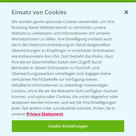
Einsatz von Cookies
Beratung auf WhatsApp
T.
+49 (0)174 346 564 1
Wir würden gerne optionale Cookies verwenden, um Ihre
Nutzung dieser Website besser zu verstehen, unsere
Website zu verbessern und Informationen mit unseren
KONTAKT
Werbepartnern zu teilen. Ihre Einwilligung umfasst auch
die in der Datenschutzerklärung im Detail dargestellten
Übermittlungen an Empfänger in unsicheren Drittstaaten,
Hilfe in Notfällen
wie insbesondere den USA. Dort besteht das Risiko, dass
Ihre derart übermittelten Daten dem Zugriff durch
T.
+49 (0)214/30-20220
Behörden in diesen Drittstaaten zu Kontroll- und
Überwachungszwecken unterliegen und dagegen keine
wirksamen Rechtsbehelfe zur Verfügung stehen.
Detaillierte Informationen zu unbedingt notwendigen
Cookies, ohne die wir die Webseite nicht verfügbar machen
können, und optionalen Cookies, die unten abgelehnt oder
akzeptiert werden können, und wie Sie Ihre Einwilligungen
jeder Zeit ändern oder zurückziehen können, finden Sie in
Folgen Sie uns
unserer
Privacy Statement
Cookie Einstellungen