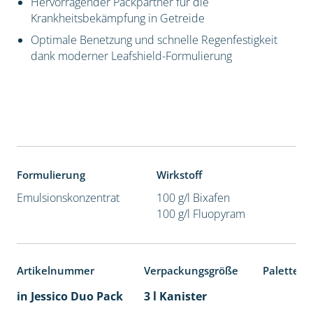
Hervorragender Packpartner für die
Krankheitsbekämpfung in Getreide
Optimale Benetzung und schnelle Regenfestigkeit
dank moderner Leafshield-Formulierung
Formulierung
Wirkstoff
Emulsionskonzentrat
100 g/l Bixafen
100 g/l Fluopyram
Artikelnummer
Verpackungsgröße
Palettene
in Jessico Duo Pack
3 l Kanister