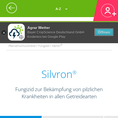
A-Z
Agrar Wetter
Öffnen
Bayer CropScience Deutschland GmbH
Kostenlos bei Google Play
®
Pflanzenschutzmittel / Fungizid / Silvron
Silvron
®
Fungizid zur Bekämpfung von pilzlichen
Krankheiten in allen Getreidearten