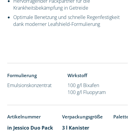
Hervorragender Packpartner für die
Krankheitsbekämpfung in Getreide
Optimale Benetzung und schnelle Regenfestigkeit
dank moderner Leafshield-Formulierung
Formulierung
Wirkstoff
Emulsionskonzentrat
100 g/l Bixafen
100 g/l Fluopyram
Artikelnummer
Verpackungsgröße
Palettene
in Jessico Duo Pack
3 l Kanister