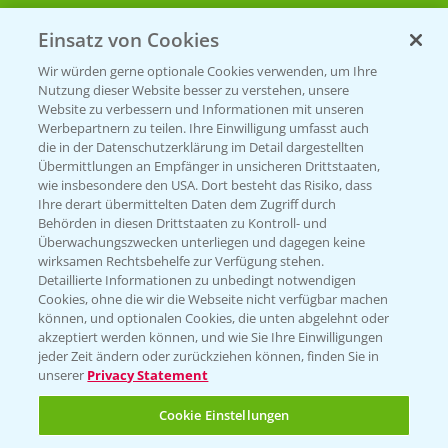
Einsatz von Cookies
Beratung auf WhatsApp
T.
+49 (0)174 346 564 1
Wir würden gerne optionale Cookies verwenden, um Ihre
Nutzung dieser Website besser zu verstehen, unsere
Website zu verbessern und Informationen mit unseren
KONTAKT
Werbepartnern zu teilen. Ihre Einwilligung umfasst auch
die in der Datenschutzerklärung im Detail dargestellten
Übermittlungen an Empfänger in unsicheren Drittstaaten,
Hilfe in Notfällen
wie insbesondere den USA. Dort besteht das Risiko, dass
Ihre derart übermittelten Daten dem Zugriff durch
T.
+49 (0)214/30-20220
Behörden in diesen Drittstaaten zu Kontroll- und
Überwachungszwecken unterliegen und dagegen keine
wirksamen Rechtsbehelfe zur Verfügung stehen.
Detaillierte Informationen zu unbedingt notwendigen
Cookies, ohne die wir die Webseite nicht verfügbar machen
können, und optionalen Cookies, die unten abgelehnt oder
akzeptiert werden können, und wie Sie Ihre Einwilligungen
jeder Zeit ändern oder zurückziehen können, finden Sie in
Folgen Sie uns
unserer
Privacy Statement
Cookie Einstellungen