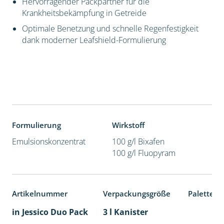
Hervorragender Packpartner für die
Krankheitsbekämpfung in Getreide
Optimale Benetzung und schnelle Regenfestigkeit
dank moderner Leafshield-Formulierung
Formulierung
Wirkstoff
Emulsionskonzentrat
100 g/l Bixafen
100 g/l Fluopyram
Artikelnummer
Verpackungsgröße
Palettene
in Jessico Duo Pack
3 l Kanister