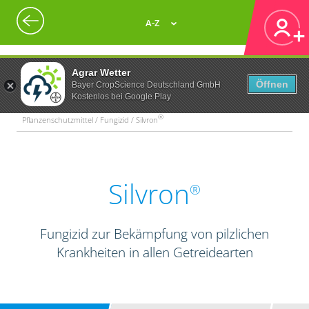
A-Z
Agrar Wetter
Öffnen
Bayer CropScience Deutschland GmbH
Kostenlos bei Google Play
®
Pflanzenschutzmittel / Fungizid / Silvron
Silvron
®
Fungizid zur Bekämpfung von pilzlichen
Krankheiten in allen Getreidearten