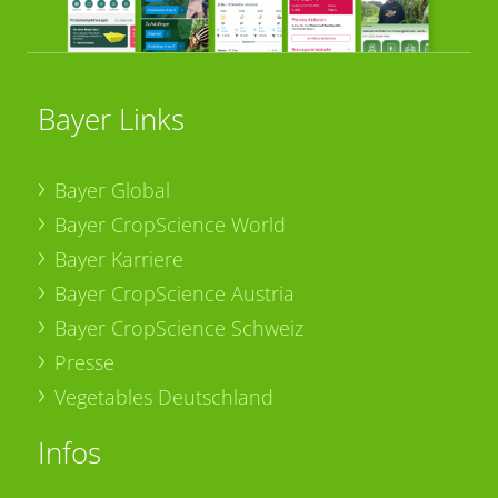
Bayer Links
Bayer Global
Bayer CropScience World
Bayer Karriere
Bayer CropScience Austria
Bayer CropScience Schweiz
Presse
Vegetables Deutschland
Infos