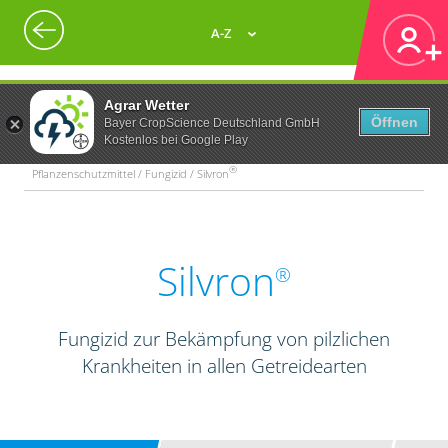
A-Z
Agrar Wetter
Öffnen
Bayer CropScience Deutschland GmbH
Kostenlos bei Google Play
®
Pflanzenschutzmittel / Fungizid / Silvron
Silvron
®
Fungizid zur Bekämpfung von pilzlichen
Krankheiten in allen Getreidearten