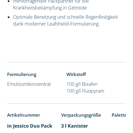
Hervorragender Packpartner für die
Krankheitsbekämpfung in Getreide
Optimale Benetzung und schnelle Regenfestigkeit
dank moderner Leafshield-Formulierung
Formulierung
Wirkstoff
Emulsionskonzentrat
100 g/l Bixafen
100 g/l Fluopyram
Artikelnummer
Verpackungsgröße
Palettene
in Jessico Duo Pack
3 l Kanister