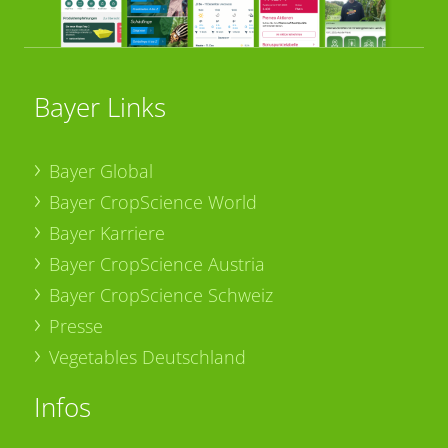
Bayer Links
Bayer Global
Bayer CropScience World
Bayer Karriere
Bayer CropScience Austria
Bayer CropScience Schweiz
Presse
Vegetables Deutschland
Infos