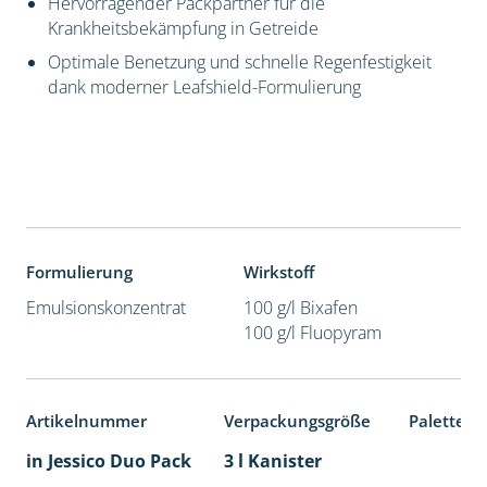
Hervorragender Packpartner für die
Krankheitsbekämpfung in Getreide
Optimale Benetzung und schnelle Regenfestigkeit
dank moderner Leafshield-Formulierung
Formulierung
Wirkstoff
Emulsionskonzentrat
100 g/l Bixafen
100 g/l Fluopyram
Artikelnummer
Verpackungsgröße
Palettene
in Jessico Duo Pack
3 l Kanister