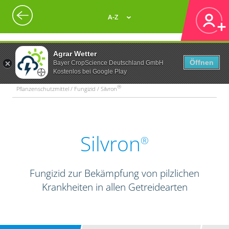
A-Z
Agrar Wetter
Öffnen
Bayer CropScience Deutschland GmbH
Kostenlos bei Google Play
®
Pflanzenschutzmittel / Fungizid / Silvron
Silvron
®
Fungizid zur Bekämpfung von pilzlichen
Krankheiten in allen Getreidearten