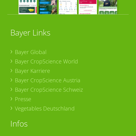
Bayer Links
Bayer Global
Bayer CropScience World
Bayer Karriere
Bayer CropScience Austria
Bayer CropScience Schweiz
Presse
Vegetables Deutschland
Infos