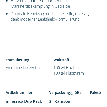
Hervorragender Packpartner für die
Krankheitsbekämpfung in Getreide
Optimale Benetzung und schnelle Regenfestigkeit
dank moderner Leafshield-Formulierung
Formulierung
Wirkstoff
Emulsionskonzentrat
100 g/l Bixafen
100 g/l Fluopyram
Artikelnummer
Verpackungsgröße
Palettene
in Jessico Duo Pack
3 l Kanister