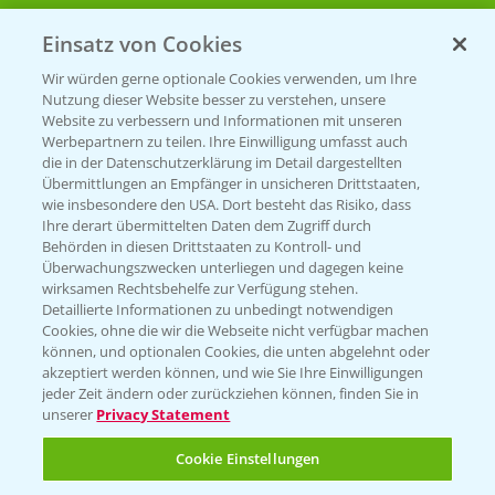
Einsatz von Cookies
Beratung auf WhatsApp
T.
+49 (0)174 346 564 1
Wir würden gerne optionale Cookies verwenden, um Ihre
Nutzung dieser Website besser zu verstehen, unsere
Website zu verbessern und Informationen mit unseren
KONTAKT
Werbepartnern zu teilen. Ihre Einwilligung umfasst auch
die in der Datenschutzerklärung im Detail dargestellten
Übermittlungen an Empfänger in unsicheren Drittstaaten,
Hilfe in Notfällen
wie insbesondere den USA. Dort besteht das Risiko, dass
Ihre derart übermittelten Daten dem Zugriff durch
T.
+49 (0)214/30-20220
Behörden in diesen Drittstaaten zu Kontroll- und
Überwachungszwecken unterliegen und dagegen keine
wirksamen Rechtsbehelfe zur Verfügung stehen.
Detaillierte Informationen zu unbedingt notwendigen
Cookies, ohne die wir die Webseite nicht verfügbar machen
können, und optionalen Cookies, die unten abgelehnt oder
akzeptiert werden können, und wie Sie Ihre Einwilligungen
jeder Zeit ändern oder zurückziehen können, finden Sie in
Folgen Sie uns
unserer
Privacy Statement
Cookie Einstellungen