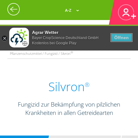
A-Z
Agrar Wetter
Öffnen
Bayer CropScience Deutschland GmbH
Kostenlos bei Google Play
®
Pflanzenschutzmittel / Fungizid / Silvron
Silvron
®
Fungizid zur Bekämpfung von pilzlichen
Krankheiten in allen Getreidearten