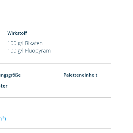
Wirkstoff
100 g/l Bixafen
100 g/l Fluopyram
ungsgröße
Paletteneinheit
ster
n
)
®