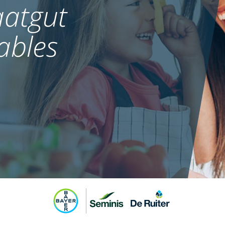
atgut
ables