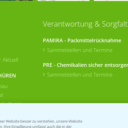
Verantwortung & Sorgfalt
PAMIRA - Packmittelrücknahme
Sammelstellen und Termine
 Aktuell
PRE - Chemikalien sicher entsorge
Sammelstellen und Termine
HÜREN
bau
ut
rkulturen
er Website besser zu verstehen, unsere Website
 Ihre Einwilligung umfasst auch die in der