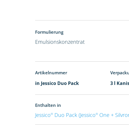
Formulierung
Emulsionskonzentrat
Artikelnummer
Verpack
in Jessico Duo Pack
3 l Kani
Enthalten in
Jessico
Duo Pack (Jessico
One + Silvro
®
®