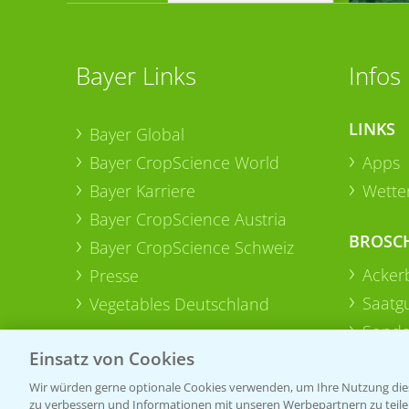
Bayer Links
Infos
LINKS
Bayer Global
Bayer CropScience World
Apps
Bayer Karriere
Wetter
Bayer CropScience Austria
BROSC
Bayer CropScience Schweiz
Acker
Presse
Saatg
Vegetables Deutschland
Sonde
Einsatz von Cookies
Wir würden gerne optionale Cookies verwenden, um Ihre Nutzung dies
zu verbessern und Informationen mit unseren Werbepartnern zu teilen.