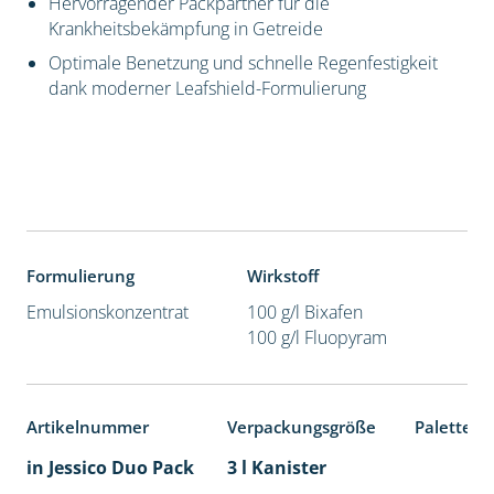
Hervorragender Packpartner für die
Krankheitsbekämpfung in Getreide
Optimale Benetzung und schnelle Regenfestigkeit
dank moderner Leafshield-Formulierung
Formulierung
Wirkstoff
Emulsionskonzentrat
100 g/l Bixafen
100 g/l Fluopyram
Artikelnummer
Verpackungsgröße
Palettene
in Jessico Duo Pack
3 l Kanister