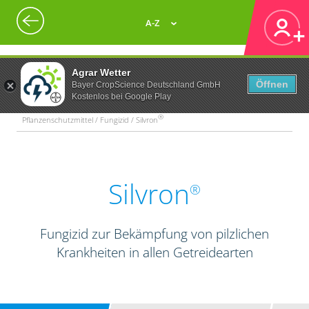
A-Z
Agrar Wetter
Öffnen
Bayer CropScience Deutschland GmbH
Kostenlos bei Google Play
®
Pflanzenschutzmittel / Fungizid / Silvron
Silvron
®
Fungizid zur Bekämpfung von pilzlichen
Krankheiten in allen Getreidearten