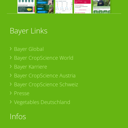
Bayer Links
Bayer Global
Bayer CropScience World
Bayer Karriere
Bayer CropScience Austria
Bayer CropScience Schweiz
Presse
Vegetables Deutschland
Infos