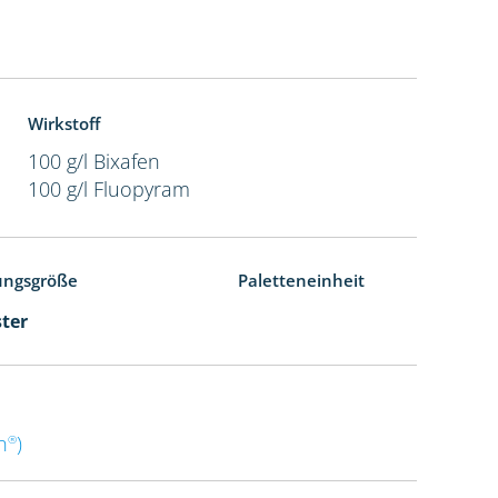
Wirkstoff
100 g/l Bixafen
100 g/l Fluopyram
ungsgröße
Paletteneinheit
ster
n
)
®