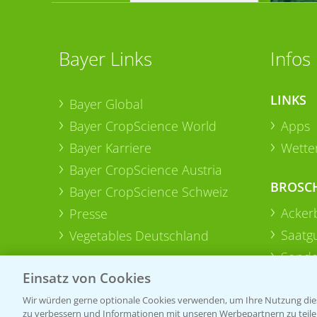
Bayer Links
Infos
LINKS
Bayer Global
Bayer CropScience World
Apps
Bayer Karriere
Wetter
Bayer CropScience Austria
BROSC
Bayer CropScience Schweiz
Acker
Presse
Saatg
Vegetables Deutschland
Sonde
Einsatz von Cookies
Wir würden gerne optionale Cookies verwenden, um Ihre Nutzung dies
zu verbessern und Informationen mit unseren Werbepartnern zu teilen.