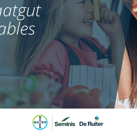
atgut
ables