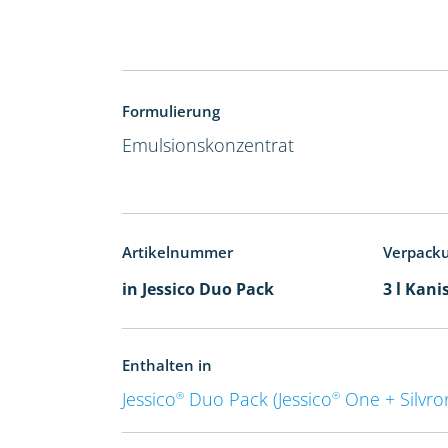
Formulierung
Emulsionskonzentrat
Artikelnummer
Verpack
in Jessico Duo Pack
3 l Kani
Enthalten in
Jessico
Duo Pack (Jessico
One + Silvro
®
®