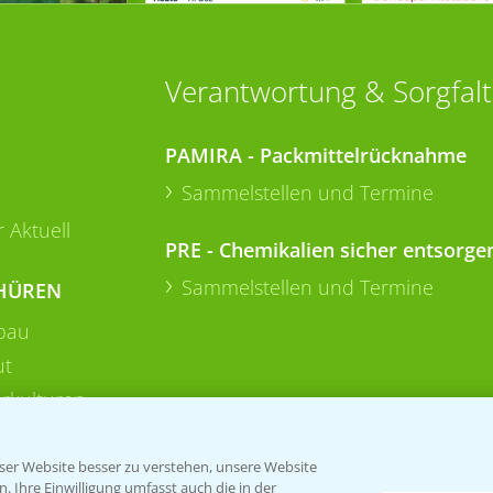
Verantwortung & Sorgfalt
PAMIRA - Packmittelrücknahme
Sammelstellen und Termine
 Aktuell
PRE - Chemikalien sicher entsorge
Sammelstellen und Termine
HÜREN
bau
ut
rkulturen
er Website besser zu verstehen, unsere Website
 Ihre Einwilligung umfasst auch die in der