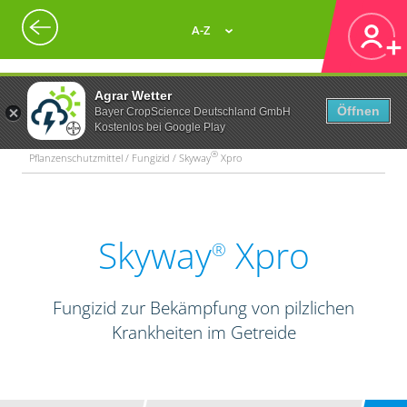
A-Z
Agrar Wetter
Öffnen
Bayer CropScience Deutschland GmbH
Kostenlos bei Google Play
®
Pflanzenschutzmittel / Fungizid / Skyway
Xpro
Skyway
Xpro
®
Fungizid zur Bekämpfung von pilzlichen
Krankheiten im Getreide