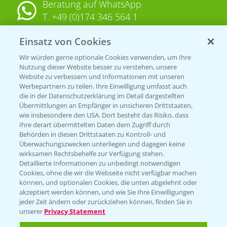
Beratung auf WhatsApp
T.
+49 (0)174 346 564 1
Einsatz von Cookies
KONTAKT
Wir würden gerne optionale Cookies verwenden, um Ihre
Nutzung dieser Website besser zu verstehen, unsere
Hilfe in Notfällen
Website zu verbessern und Informationen mit unseren
T.
+49 (0)214/30-20220
Werbepartnern zu teilen. Ihre Einwilligung umfasst auch
die in der Datenschutzerklärung im Detail dargestellten
Übermittlungen an Empfänger in unsicheren Drittstaaten,
wie insbesondere den USA. Dort besteht das Risiko, dass
Ihre derart übermittelten Daten dem Zugriff durch
Behörden in diesen Drittstaaten zu Kontroll- und
Überwachungszwecken unterliegen und dagegen keine
wirksamen Rechtsbehelfe zur Verfügung stehen.
Folgen Sie uns
Detaillierte Informationen zu unbedingt notwendigen
Cookies, ohne die wir die Webseite nicht verfügbar machen
können, und optionalen Cookies, die unten abgelehnt oder
akzeptiert werden können, und wie Sie Ihre Einwilligungen
jeder Zeit ändern oder zurückziehen können, finden Sie in
unserer
Privacy Statement