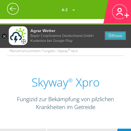
A-Z
Agrar Wetter
Öffnen
Bayer CropScience Deutschland GmbH
Kostenlos bei Google Play
®
Pflanzenschutzmittel / Fungizid / Skyway
Xpro
Skyway
Xpro
®
Fungizid zur Bekämpfung von pilzlichen
Krankheiten im Getreide