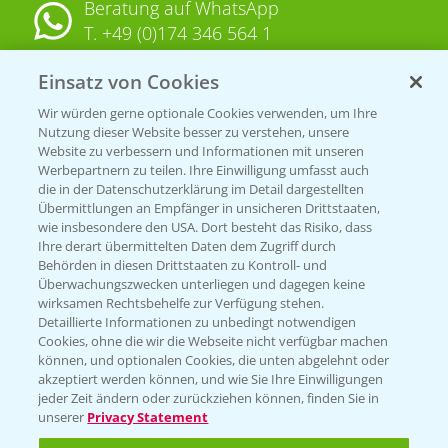
Beratung auf WhatsApp
T.
+49 (0)174 346 564 1
Einsatz von Cookies
KONTAKT
Wir würden gerne optionale Cookies verwenden, um Ihre
Nutzung dieser Website besser zu verstehen, unsere
Hilfe in Notfällen
Website zu verbessern und Informationen mit unseren
T.
+49 (0)214/30-20220
Werbepartnern zu teilen. Ihre Einwilligung umfasst auch
die in der Datenschutzerklärung im Detail dargestellten
Übermittlungen an Empfänger in unsicheren Drittstaaten,
wie insbesondere den USA. Dort besteht das Risiko, dass
Ihre derart übermittelten Daten dem Zugriff durch
Behörden in diesen Drittstaaten zu Kontroll- und
Überwachungszwecken unterliegen und dagegen keine
wirksamen Rechtsbehelfe zur Verfügung stehen.
Folgen Sie uns
Detaillierte Informationen zu unbedingt notwendigen
Cookies, ohne die wir die Webseite nicht verfügbar machen
können, und optionalen Cookies, die unten abgelehnt oder
akzeptiert werden können, und wie Sie Ihre Einwilligungen
jeder Zeit ändern oder zurückziehen können, finden Sie in
unserer
Privacy Statement