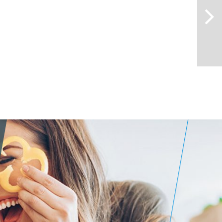
nkheiten
ais