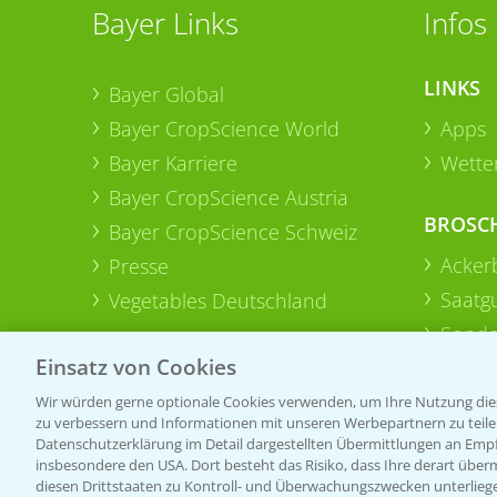
Bayer Links
Infos
LINKS
Bayer Global
Bayer CropScience World
Apps
Bayer Karriere
Wetter
Bayer CropScience Austria
BROSC
Bayer CropScience Schweiz
Acker
Presse
Saatg
Vegetables Deutschland
Sonde
Einsatz von Cookies
Wir würden gerne optionale Cookies verwenden, um Ihre Nutzung dies
zu verbessern und Informationen mit unseren Werbepartnern zu teilen.
Datenschutzerklärung im Detail dargestellten Übermittlungen an Empfä
insbesondere den USA. Dort besteht das Risiko, dass Ihre derart über
diesen Drittstaaten zu Kontroll- und Überwachungszwecken unterlie