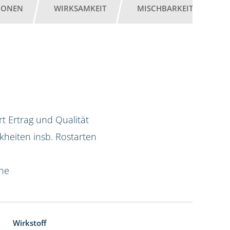
IONEN
WIRKSAMKEIT
MISCHBARKEIT
G
t Ertrag und Qualität
kheiten insb. Rostarten
ine
Wirkstoff