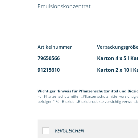
Emulsionskonzentrat
Artikelnummer
Verpackungsgröß
79650566
Karton 4 x 5 l Ka
91215610
Karton 2 x 10 l K
Wichtiger Hinweis für Pflanzenschutzmittel und Biozi
Für Pflanzenschutzmittel: „Pflanzenschutzmittel vorsichtig
befolgen.“ Für Biozide: „Biozidprodukte vorsichtig verwend
VERGLEICHEN