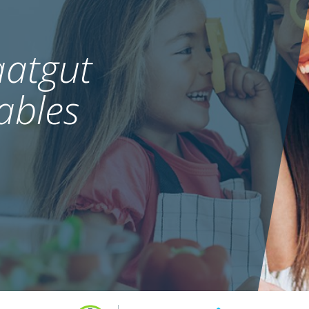
atgut
ables