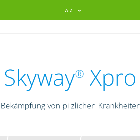
A-Z
Skyway
Xpro
®
 Bekämpfung von pilzlichen Krankheite