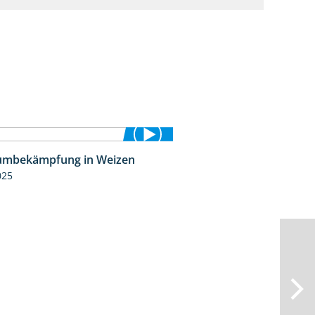
umbekämpfung in Weizen
1:04
025