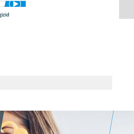
izid
5:29