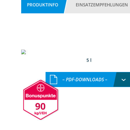
PRODUKTINFO
EINSATZEMPFEHLUNGEN
5 l
– PDF-DOWNLOADS –
90