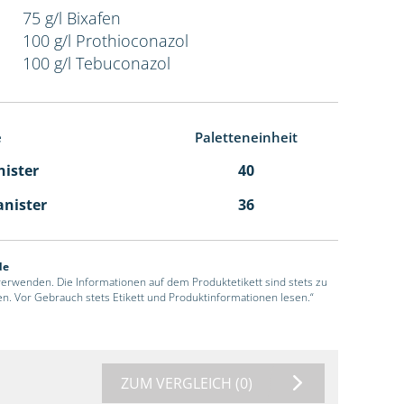
75 g/l Bixafen
100 g/l Prothioconazol
100 g/l Tebuconazol
e
Paletteneinheit
nister
40
anister
36
de
 verwenden. Die Informationen auf dem Produktetikett sind stets zu
en. Vor Gebrauch stets Etikett und Produktinformationen lesen.“
ZUM VERGLEICH
(0)