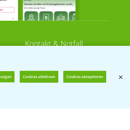
Kontakt & Notfall
Beratung auf WhatsApp
T.
+49 (0)174 346 564 1
llungen
Cookies ablehnen
Cookies akzeptieren
KONTAKT
n
Hilfe in Notfällen
Öffnen
T.
+49 (0)214/30-20220