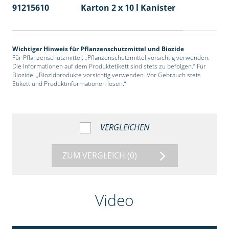
91215610
Karton 2 x 10 l Kanister
36
Wichtiger Hinweis für Pflanzenschutzmittel und Biozide
Für Pflanzenschutzmittel: „Pflanzenschutzmittel vorsichtig verwenden.
Die Informationen auf dem Produktetikett sind stets zu befolgen.“ Für
Biozide: „Biozidprodukte vorsichtig verwenden. Vor Gebrauch stets
Etikett und Produktinformationen lesen.“
VERGLEICHEN
ZUM VERGLEICH
(0)
Video