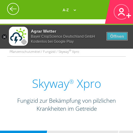
A-Z
Agrar Wetter
Öffnen
Bayer CropScience Deutschland GmbH
Kostenlos bei Google Play
®
Pflanzenschutzmittel / Fungizid / Skyway
Xpro
Skyway
Xpro
®
Fungizid zur Bekämpfung von pilzlichen
Krankheiten im Getreide