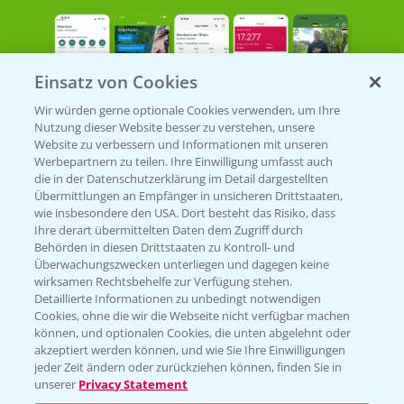
Einsatz von Cookies
Wir würden gerne optionale Cookies verwenden, um Ihre
Nutzung dieser Website besser zu verstehen, unsere
Bayer Links
Website zu verbessern und Informationen mit unseren
Werbepartnern zu teilen. Ihre Einwilligung umfasst auch
die in der Datenschutzerklärung im Detail dargestellten
Bayer Global
Übermittlungen an Empfänger in unsicheren Drittstaaten,
wie insbesondere den USA. Dort besteht das Risiko, dass
Bayer CropScience World
Ihre derart übermittelten Daten dem Zugriff durch
Behörden in diesen Drittstaaten zu Kontroll- und
Bayer Karriere
Überwachungszwecken unterliegen und dagegen keine
Bayer CropScience Austria
wirksamen Rechtsbehelfe zur Verfügung stehen.
Detaillierte Informationen zu unbedingt notwendigen
Bayer CropScience Schweiz
Cookies, ohne die wir die Webseite nicht verfügbar machen
Presse
können, und optionalen Cookies, die unten abgelehnt oder
akzeptiert werden können, und wie Sie Ihre Einwilligungen
Vegetables Deutschland
jeder Zeit ändern oder zurückziehen können, finden Sie in
unserer
Privacy Statement