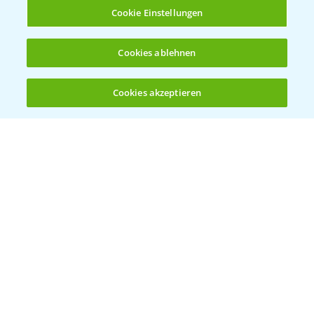
Infos
Cookie Einstellungen
LINKS
Cookies ablehnen
Apps
Wetter Aktuell
Cookies akzeptieren
Öffnen
Bis zu 4 Produkte vergleichen:
(noch 4)
BROSCHÜREN
Ackerbau
Saatgut
Sonderkulturen
Verantwortung & Sorgfalt
PAMIRA - Packmittelrücknahme
Sammelstellen und Termine