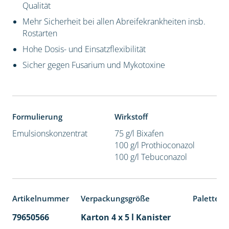
Qualität
Mehr Sicherheit bei allen Abreifekrankheiten insb.
Rostarten
Hohe Dosis- und Einsatzflexibilität
Sicher gegen Fusarium und Mykotoxine
Formulierung
Wirkstoff
Emulsionskonzentrat
75 g/l Bixafen
100 g/l Prothioconazol
100 g/l Tebuconazol
Artikelnummer
Verpackungsgröße
Palettene
79650566
Karton 4 x 5 l Kanister
40