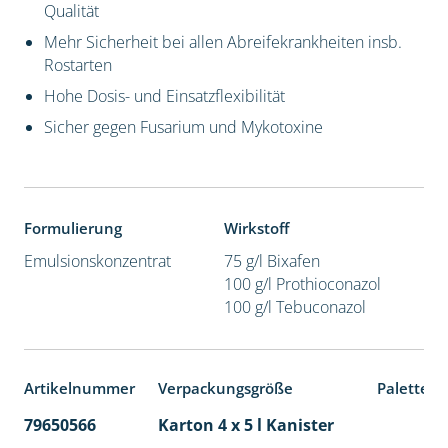
Qualität
Mehr Sicherheit bei allen Abreifekrankheiten insb.
Rostarten
Hohe Dosis- und Einsatzflexibilität
Sicher gegen Fusarium und Mykotoxine
Formulierung
Wirkstoff
Emulsionskonzentrat
75 g/l Bixafen
100 g/l Prothioconazol
100 g/l Tebuconazol
Artikelnummer
Verpackungsgröße
Palettene
79650566
Karton 4 x 5 l Kanister
40