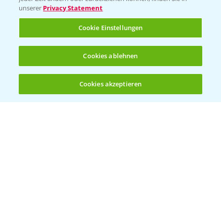
unserer
Privacy Statement
Infos
Cookie Einstellungen
LINKS
Cookies ablehnen
Apps
Wetter Aktuell
Cookies akzeptieren
Öffnen
Bis zu 4 Produkte vergleichen:
(noch 4)
BROSCHÜREN
Ackerbau
Saatgut
Sonderkulturen
Verantwortung & Sorgfalt
PAMIRA - Packmittelrücknahme