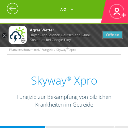
A-Z
Agrar Wetter
Öffnen
Bayer CropScience Deutschland GmbH
Kostenlos bei Google Play
®
Pflanzenschutzmittel / Fungizid / Skyway
Xpro
Skyway
Xpro
®
Fungizid zur Bekämpfung von pilzlichen
Krankheiten im Getreide