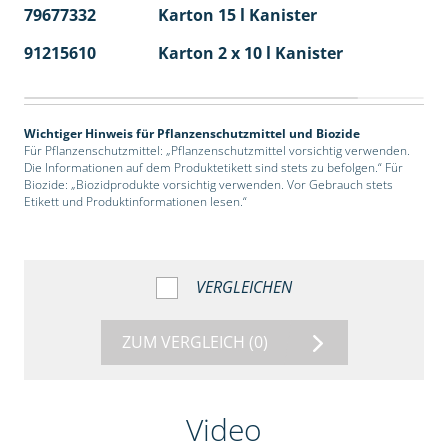
79677332
Karton 15 l Kanister
48
91215610
Karton 2 x 10 l Kanister
36
Wichtiger Hinweis für Pflanzenschutzmittel und Biozide
Für Pflanzenschutzmittel: „Pflanzenschutzmittel vorsichtig verwenden.
Die Informationen auf dem Produktetikett sind stets zu befolgen.“ Für
Biozide: „Biozidprodukte vorsichtig verwenden. Vor Gebrauch stets
Etikett und Produktinformationen lesen.“
VERGLEICHEN
ZUM VERGLEICH
(0)
Video