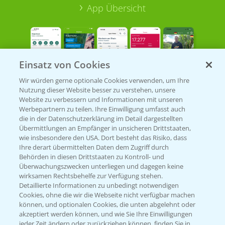
App Übersicht
Einsatz von Cookies
Wir würden gerne optionale Cookies verwenden, um Ihre
Nutzung dieser Website besser zu verstehen, unsere
Bayer Links
Website zu verbessern und Informationen mit unseren
Werbepartnern zu teilen. Ihre Einwilligung umfasst auch
die in der Datenschutzerklärung im Detail dargestellten
Bayer Global
Übermittlungen an Empfänger in unsicheren Drittstaaten,
wie insbesondere den USA. Dort besteht das Risiko, dass
Bayer CropScience World
Ihre derart übermittelten Daten dem Zugriff durch
Behörden in diesen Drittstaaten zu Kontroll- und
Bayer Karriere
Überwachungszwecken unterliegen und dagegen keine
Bayer CropScience Austria
wirksamen Rechtsbehelfe zur Verfügung stehen.
Detaillierte Informationen zu unbedingt notwendigen
Bayer CropScience Schweiz
Cookies, ohne die wir die Webseite nicht verfügbar machen
Presse
können, und optionalen Cookies, die unten abgelehnt oder
akzeptiert werden können, und wie Sie Ihre Einwilligungen
Vegetables Deutschland
jeder Zeit ändern oder zurückziehen können, finden Sie in