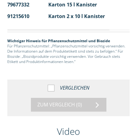
79677332
Karton 15 l Kanister
48
91215610
Karton 2 x 10 l Kanister
36
Wichtiger Hinweis für Pflanzenschutzmittel und Biozide
Für Pflanzenschutzmittel: „Pflanzenschutzmittel vorsichtig verwenden.
Die Informationen auf dem Produktetikett sind stets zu befolgen.“ Für
Biozide: „Biozidprodukte vorsichtig verwenden. Vor Gebrauch stets
Etikett und Produktinformationen lesen.“
VERGLEICHEN
ZUM VERGLEICH
(0)
Video