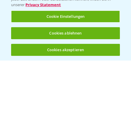
unserer
Privacy Statement
Infos
Cookie Einstellungen
LINKS
Cookies ablehnen
Apps
Wetter Aktuell
Cookies akzeptieren
Öffnen
Bis zu 4 Produkte vergleichen:
(noch 4)
BROSCHÜREN
Ackerbau
Saatgut
Sonderkulturen
Verantwortung & Sorgfalt
PAMIRA - Packmittelrücknahme