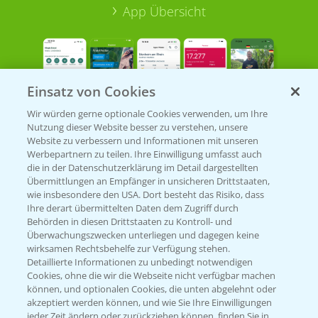
App Übersicht
Einsatz von Cookies
Wir würden gerne optionale Cookies verwenden, um Ihre
Nutzung dieser Website besser zu verstehen, unsere
Bayer Links
Website zu verbessern und Informationen mit unseren
Werbepartnern zu teilen. Ihre Einwilligung umfasst auch
die in der Datenschutzerklärung im Detail dargestellten
Bayer Global
Übermittlungen an Empfänger in unsicheren Drittstaaten,
wie insbesondere den USA. Dort besteht das Risiko, dass
Bayer CropScience World
Ihre derart übermittelten Daten dem Zugriff durch
Behörden in diesen Drittstaaten zu Kontroll- und
Bayer Karriere
Überwachungszwecken unterliegen und dagegen keine
Bayer CropScience Austria
wirksamen Rechtsbehelfe zur Verfügung stehen.
Detaillierte Informationen zu unbedingt notwendigen
Bayer CropScience Schweiz
Cookies, ohne die wir die Webseite nicht verfügbar machen
Presse
können, und optionalen Cookies, die unten abgelehnt oder
akzeptiert werden können, und wie Sie Ihre Einwilligungen
Vegetables Deutschland
jeder Zeit ändern oder zurückziehen können, finden Sie in