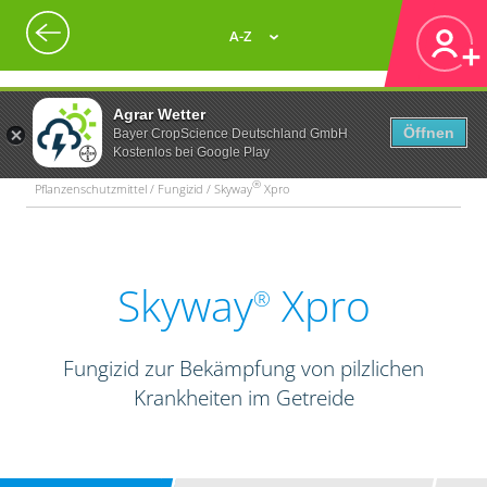
A-Z
Agrar Wetter
Öffnen
Bayer CropScience Deutschland GmbH
Kostenlos bei Google Play
®
Pflanzenschutzmittel / Fungizid / Skyway
Xpro
Skyway
Xpro
®
Fungizid zur Bekämpfung von pilzlichen
Krankheiten im Getreide