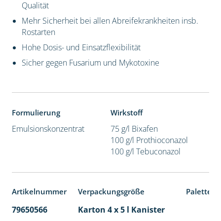
Qualität
Mehr Sicherheit bei allen Abreifekrankheiten insb.
Rostarten
Hohe Dosis- und Einsatzflexibilität
Sicher gegen Fusarium und Mykotoxine
Formulierung
Wirkstoff
Emulsionskonzentrat
75 g/l Bixafen
100 g/l Prothioconazol
100 g/l Tebuconazol
Artikelnummer
Verpackungsgröße
Palettene
79650566
Karton 4 x 5 l Kanister
40