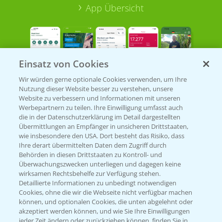
App Übersicht
Einsatz von Cookies
Wir würden gerne optionale Cookies verwenden, um Ihre
Nutzung dieser Website besser zu verstehen, unsere
Bayer Links
Website zu verbessern und Informationen mit unseren
Werbepartnern zu teilen. Ihre Einwilligung umfasst auch
die in der Datenschutzerklärung im Detail dargestellten
Bayer Global
Übermittlungen an Empfänger in unsicheren Drittstaaten,
wie insbesondere den USA. Dort besteht das Risiko, dass
Bayer CropScience World
Ihre derart übermittelten Daten dem Zugriff durch
Behörden in diesen Drittstaaten zu Kontroll- und
Bayer Karriere
Überwachungszwecken unterliegen und dagegen keine
Bayer CropScience Austria
wirksamen Rechtsbehelfe zur Verfügung stehen.
Detaillierte Informationen zu unbedingt notwendigen
Bayer CropScience Schweiz
Cookies, ohne die wir die Webseite nicht verfügbar machen
Presse
können, und optionalen Cookies, die unten abgelehnt oder
akzeptiert werden können, und wie Sie Ihre Einwilligungen
Vegetables Deutschland
jeder Zeit ändern oder zurückziehen können, finden Sie in