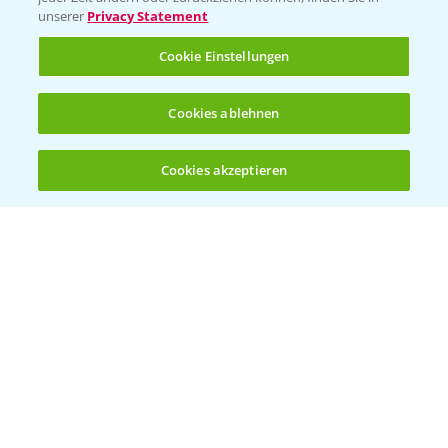
unserer
Privacy Statement
Infos
Cookie Einstellungen
LINKS
Cookies ablehnen
Apps
Wetter Aktuell
Cookies akzeptieren
Öffnen
Bis zu 4 Produkte vergleichen:
(noch 4)
BROSCHÜREN
Ackerbau
Saatgut
Sonderkulturen
Verantwortung & Sorgfalt
PAMIRA - Packmittelrücknahme