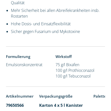
Qualität
Mehr Sicherheit bei allen Abreifekrankheiten insb.
Rostarten
Hohe Dosis- und Einsatzflexibilität
Sicher gegen Fusarium und Mykotoxine
Formulierung
Wirkstoff
Emulsionskonzentrat
75 g/l Bixafen
100 g/l Prothioconazol
100 g/l Tebuconazol
Artikelnummer
Verpackungsgröße
Palettene
79650566
Karton 4 x 5 l Kanister
40