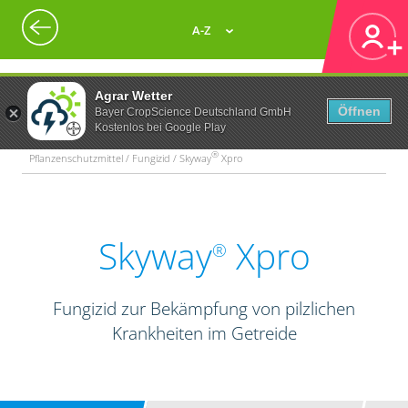
A-Z
Agrar Wetter
Öffnen
Bayer CropScience Deutschland GmbH
Kostenlos bei Google Play
®
Pflanzenschutzmittel / Fungizid / Skyway
Xpro
Skyway
Xpro
®
Fungizid zur Bekämpfung von pilzlichen
Krankheiten im Getreide