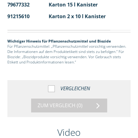
79677332
Karton 15 l Kanister
48
91215610
Karton 2 x 10 l Kanister
36
Wichtiger Hinweis für Pflanzenschutzmittel und Biozide
Für Pflanzenschutzmittel: „Pflanzenschutzmittel vorsichtig verwenden.
Die Informationen auf dem Produktetikett sind stets zu befolgen.“ Für
Biozide: „Biozidprodukte vorsichtig verwenden. Vor Gebrauch stets
Etikett und Produktinformationen lesen.“
VERGLEICHEN
ZUM VERGLEICH
(0)
Video