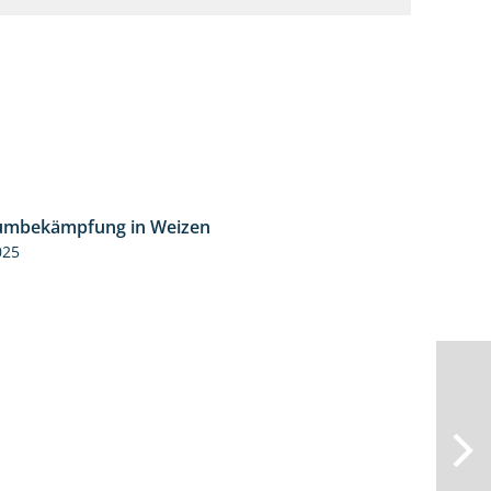
umbekämpfung in Weizen
1:04
025