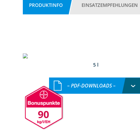
PRODUKTINFO
EINSATZEMPFEHLUNGEN
5 l
– PDF-DOWNLOADS –
90