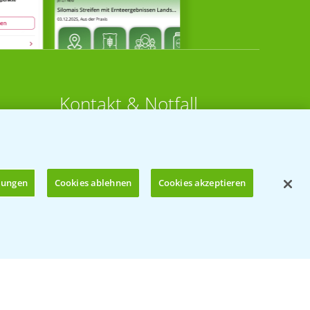
Kontakt & Notfall
Beratung auf WhatsApp
T.
+49 (0)174 346 564 1
llungen
Cookies ablehnen
Cookies akzeptieren
KONTAKT
n
Hilfe in Notfällen
Öffnen
T.
+49 (0)214/30-20220