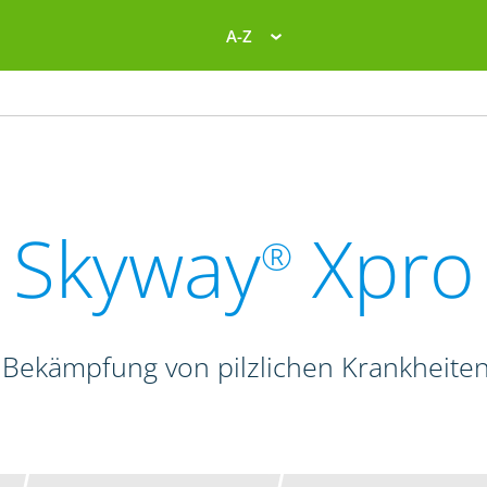
A-Z
Skyway
Xpro
®
 Bekämpfung von pilzlichen Krankheite