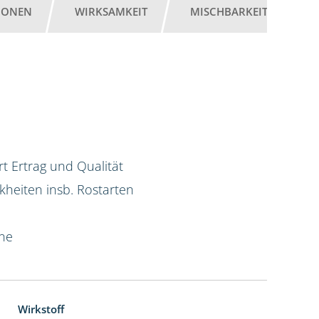
IONEN
WIRKSAMKEIT
MISCHBARKEIT
G
t Ertrag und Qualität
kheiten insb. Rostarten
ine
Wirkstoff