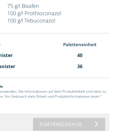
75 g/l Bixafen
100 g/l Prothioconazol
100 g/l Tebuconazol
e
Paletteneinheit
nister
40
anister
36
de
 verwenden. Die Informationen auf dem Produktetikett sind stets zu
en. Vor Gebrauch stets Etikett und Produktinformationen lesen.“
ZUM VERGLEICH
(0)