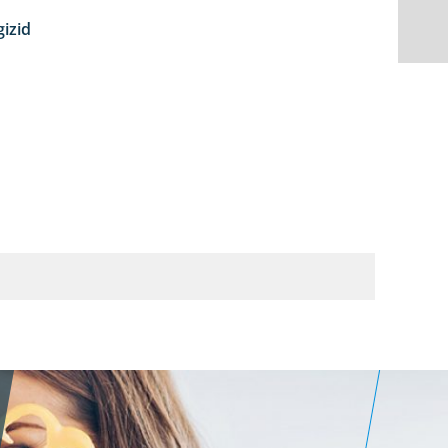
izid
5:29