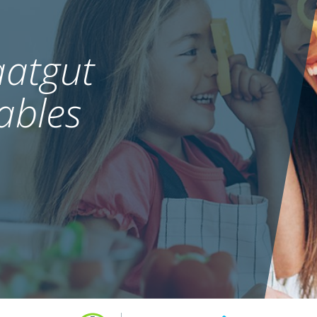
atgut
ables