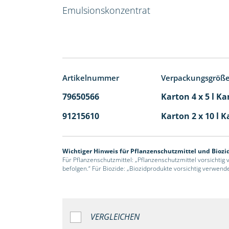
Emulsionskonzentrat
Artikelnummer
Verpackungsgröß
79650566
Karton 4 x 5 l Ka
91215610
Karton 2 x 10 l K
Wichtiger Hinweis für Pflanzenschutzmittel und Biozi
Für Pflanzenschutzmittel: „Pflanzenschutzmittel vorsichtig
befolgen.“ Für Biozide: „Biozidprodukte vorsichtig verwend
VERGLEICHEN