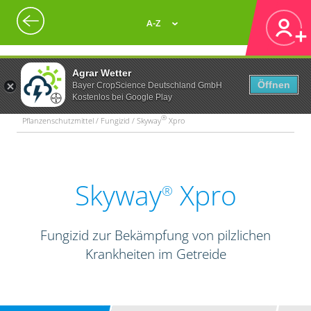
A-Z
Agrar Wetter
Öffnen
Bayer CropScience Deutschland GmbH
Kostenlos bei Google Play
®
Pflanzenschutzmittel / Fungizid / Skyway
Xpro
Skyway
Xpro
®
Fungizid zur Bekämpfung von pilzlichen
Krankheiten im Getreide