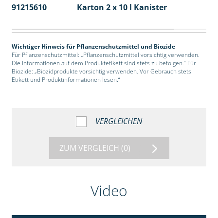
91215610
Karton 2 x 10 l Kanister
36
Wichtiger Hinweis für Pflanzenschutzmittel und Biozide
Für Pflanzenschutzmittel: „Pflanzenschutzmittel vorsichtig verwenden.
Die Informationen auf dem Produktetikett sind stets zu befolgen.“ Für
Biozide: „Biozidprodukte vorsichtig verwenden. Vor Gebrauch stets
Etikett und Produktinformationen lesen.“
VERGLEICHEN
ZUM VERGLEICH
(0)
Video