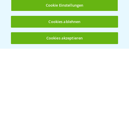
Infos
Cookie Einstellungen
LINKS
Cookies ablehnen
Apps
Wetter Aktuell
Cookies akzeptieren
Öffnen
Bis zu 4 Produkte vergleichen:
(noch 4)
BROSCHÜREN
Ackerbau
Saatgut
Sonderkulturen
Verantwortung & Sorgfalt
PAMIRA - Packmittelrücknahme
Sammelstellen und Termine