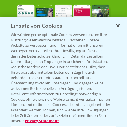
Einsatz von Cookies
Wir würden gerne optionale Cookies verwenden, um Ihre
Nutzung dieser Website besser zu verstehen, unsere
Bayer Links
Website zu verbessern und Informationen mit unseren
Werbepartnern zu teilen. Ihre Einwilligung umfasst auch
die in der Datenschutzerklärung im Detail dargestellten
Bayer Global
Übermittlungen an Empfänger in unsicheren Drittstaaten,
wie insbesondere den USA. Dort besteht das Risiko, dass
Bayer CropScience World
Ihre derart übermittelten Daten dem Zugriff durch
Behörden in diesen Drittstaaten zu Kontroll- und
Bayer Karriere
Überwachungszwecken unterliegen und dagegen keine
Bayer CropScience Austria
wirksamen Rechtsbehelfe zur Verfügung stehen.
Detaillierte Informationen zu unbedingt notwendigen
Bayer CropScience Schweiz
Cookies, ohne die wir die Webseite nicht verfügbar machen
Presse
können, und optionalen Cookies, die unten abgelehnt oder
akzeptiert werden können, und wie Sie Ihre Einwilligungen
Vegetables Deutschland
jeder Zeit ändern oder zurückziehen können, finden Sie in
unserer
Privacy Statement