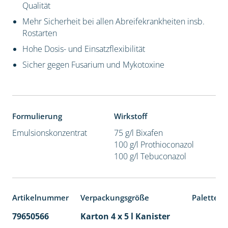
Qualität
Mehr Sicherheit bei allen Abreifekrankheiten insb.
Rostarten
Hohe Dosis- und Einsatzflexibilität
Sicher gegen Fusarium und Mykotoxine
Formulierung
Wirkstoff
Emulsionskonzentrat
75 g/l Bixafen
100 g/l Prothioconazol
100 g/l Tebuconazol
Artikelnummer
Verpackungsgröße
Palettene
79650566
Karton 4 x 5 l Kanister
40