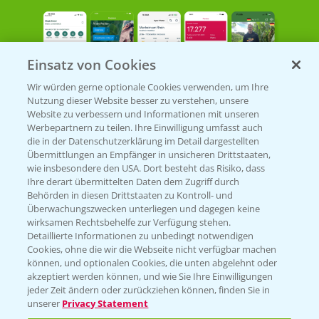
Einsatz von Cookies
Wir würden gerne optionale Cookies verwenden, um Ihre
Nutzung dieser Website besser zu verstehen, unsere
Bayer Links
Website zu verbessern und Informationen mit unseren
Werbepartnern zu teilen. Ihre Einwilligung umfasst auch
die in der Datenschutzerklärung im Detail dargestellten
Bayer Global
Übermittlungen an Empfänger in unsicheren Drittstaaten,
wie insbesondere den USA. Dort besteht das Risiko, dass
Bayer CropScience World
Ihre derart übermittelten Daten dem Zugriff durch
Behörden in diesen Drittstaaten zu Kontroll- und
Bayer Karriere
Überwachungszwecken unterliegen und dagegen keine
Bayer CropScience Austria
wirksamen Rechtsbehelfe zur Verfügung stehen.
Detaillierte Informationen zu unbedingt notwendigen
Bayer CropScience Schweiz
Cookies, ohne die wir die Webseite nicht verfügbar machen
Presse
können, und optionalen Cookies, die unten abgelehnt oder
akzeptiert werden können, und wie Sie Ihre Einwilligungen
Vegetables Deutschland
jeder Zeit ändern oder zurückziehen können, finden Sie in
unserer
Privacy Statement