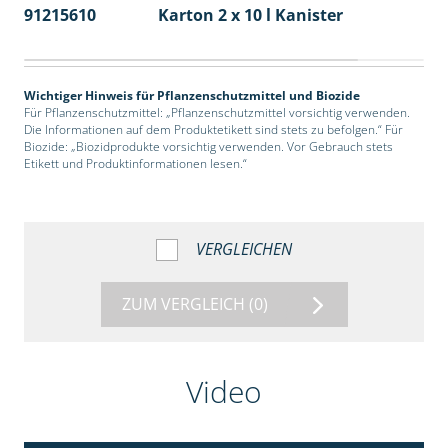
91215610
Karton 2 x 10 l Kanister
36
Wichtiger Hinweis für Pflanzenschutzmittel und Biozide
Für Pflanzenschutzmittel: „Pflanzenschutzmittel vorsichtig verwenden.
Die Informationen auf dem Produktetikett sind stets zu befolgen.“ Für
Biozide: „Biozidprodukte vorsichtig verwenden. Vor Gebrauch stets
Etikett und Produktinformationen lesen.“
VERGLEICHEN
ZUM VERGLEICH
(0)
Video