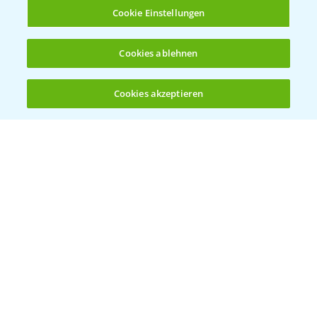
Infos
Cookie Einstellungen
LINKS
Cookies ablehnen
Apps
Wetter Aktuell
Cookies akzeptieren
Öffnen
Bis zu 4 Produkte vergleichen:
(noch 4)
BROSCHÜREN
Ackerbau
Saatgut
Sonderkulturen
Verantwortung & Sorgfalt
PAMIRA - Packmittelrücknahme
Sammelstellen und Termine