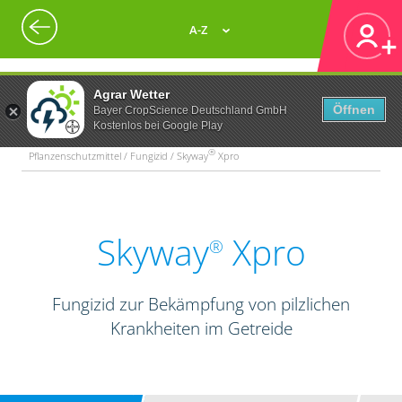
A-Z
Agrar Wetter
Öffnen
Bayer CropScience Deutschland GmbH
Kostenlos bei Google Play
®
Pflanzenschutzmittel / Fungizid / Skyway
Xpro
Skyway
Xpro
®
Fungizid zur Bekämpfung von pilzlichen
Krankheiten im Getreide