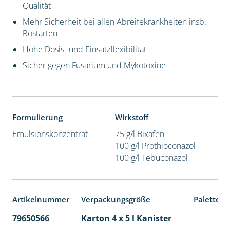
Qualität
Mehr Sicherheit bei allen Abreifekrankheiten insb.
Rostarten
Hohe Dosis- und Einsatzflexibilität
Sicher gegen Fusarium und Mykotoxine
Formulierung
Wirkstoff
Emulsionskonzentrat
75 g/l Bixafen
100 g/l Prothioconazol
100 g/l Tebuconazol
Artikelnummer
Verpackungsgröße
Palettene
79650566
Karton 4 x 5 l Kanister
40