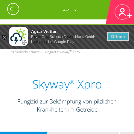
A-Z
Agrar Wetter
Öffnen
Bayer CropScience Deutschland GmbH
Kostenlos bei Google Play
®
Pflanzenschutzmittel / Fungizid / Skyway
Xpro
Skyway
Xpro
®
Fungizid zur Bekämpfung von pilzlichen
Krankheiten im Getreide