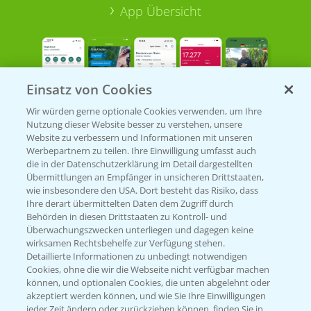
App Übersicht
Einsatz von Cookies
Wir würden gerne optionale Cookies verwenden, um Ihre
Nutzung dieser Website besser zu verstehen, unsere
Bayer Links
Website zu verbessern und Informationen mit unseren
Werbepartnern zu teilen. Ihre Einwilligung umfasst auch
die in der Datenschutzerklärung im Detail dargestellten
Bayer Global
Übermittlungen an Empfänger in unsicheren Drittstaaten,
wie insbesondere den USA. Dort besteht das Risiko, dass
Bayer CropScience World
Ihre derart übermittelten Daten dem Zugriff durch
Behörden in diesen Drittstaaten zu Kontroll- und
Bayer Karriere
Überwachungszwecken unterliegen und dagegen keine
Bayer CropScience Austria
wirksamen Rechtsbehelfe zur Verfügung stehen.
Detaillierte Informationen zu unbedingt notwendigen
Bayer CropScience Schweiz
Cookies, ohne die wir die Webseite nicht verfügbar machen
Presse
können, und optionalen Cookies, die unten abgelehnt oder
akzeptiert werden können, und wie Sie Ihre Einwilligungen
Vegetables Deutschland
jeder Zeit ändern oder zurückziehen können, finden Sie in