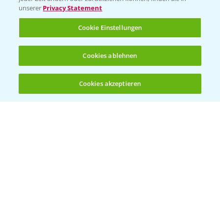
unserer
Privacy Statement
Infos
Cookie Einstellungen
LINKS
Cookies ablehnen
Apps
Wetter Aktuell
Cookies akzeptieren
Öffnen
Bis zu 4 Produkte vergleichen:
(noch 4)
BROSCHÜREN
Ackerbau
Saatgut
Sonderkulturen
Verantwortung & Sorgfalt
PAMIRA - Packmittelrücknahme