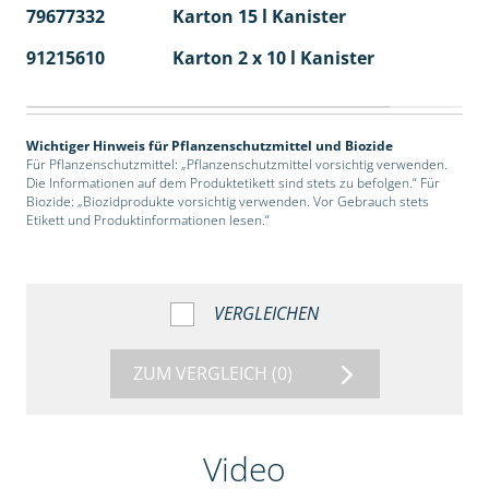
79677332
Karton 15 l Kanister
48
91215610
Karton 2 x 10 l Kanister
36
Wichtiger Hinweis für Pflanzenschutzmittel und Biozide
Für Pflanzenschutzmittel: „Pflanzenschutzmittel vorsichtig verwenden.
Die Informationen auf dem Produktetikett sind stets zu befolgen.“ Für
Biozide: „Biozidprodukte vorsichtig verwenden. Vor Gebrauch stets
Etikett und Produktinformationen lesen.“
VERGLEICHEN
ZUM VERGLEICH
(0)
Video