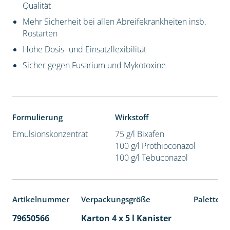
Qualität
Mehr Sicherheit bei allen Abreifekrankheiten insb.
Rostarten
Hohe Dosis- und Einsatzflexibilität
Sicher gegen Fusarium und Mykotoxine
Formulierung
Wirkstoff
Emulsionskonzentrat
75 g/l Bixafen
100 g/l Prothioconazol
100 g/l Tebuconazol
Artikelnummer
Verpackungsgröße
Palettene
79650566
Karton 4 x 5 l Kanister
40