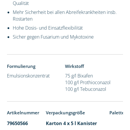
Qualität
Mehr Sicherheit bei allen Abreifekrankheiten insb.
Rostarten
Hohe Dosis- und Einsatzflexibilität
Sicher gegen Fusarium und Mykotoxine
Formulierung
Wirkstoff
Emulsionskonzentrat
75 g/l Bixafen
100 g/l Prothioconazol
100 g/l Tebuconazol
Artikelnummer
Verpackungsgröße
Palettene
79650566
Karton 4 x 5 l Kanister
40