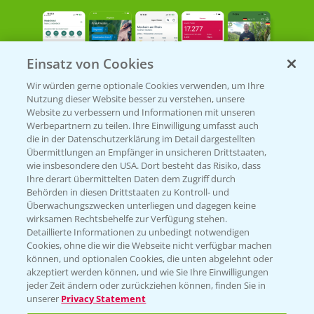
Einsatz von Cookies
Wir würden gerne optionale Cookies verwenden, um Ihre
Nutzung dieser Website besser zu verstehen, unsere
Bayer Links
Website zu verbessern und Informationen mit unseren
Werbepartnern zu teilen. Ihre Einwilligung umfasst auch
die in der Datenschutzerklärung im Detail dargestellten
Bayer Global
Übermittlungen an Empfänger in unsicheren Drittstaaten,
wie insbesondere den USA. Dort besteht das Risiko, dass
Bayer CropScience World
Ihre derart übermittelten Daten dem Zugriff durch
Behörden in diesen Drittstaaten zu Kontroll- und
Bayer Karriere
Überwachungszwecken unterliegen und dagegen keine
Bayer CropScience Austria
wirksamen Rechtsbehelfe zur Verfügung stehen.
Detaillierte Informationen zu unbedingt notwendigen
Bayer CropScience Schweiz
Cookies, ohne die wir die Webseite nicht verfügbar machen
Presse
können, und optionalen Cookies, die unten abgelehnt oder
akzeptiert werden können, und wie Sie Ihre Einwilligungen
Vegetables Deutschland
jeder Zeit ändern oder zurückziehen können, finden Sie in
unserer
Privacy Statement