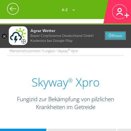
A-Z
Agrar Wetter
Öffnen
Bayer CropScience Deutschland GmbH
Kostenlos bei Google Play
®
Pflanzenschutzmittel / Fungizid / Skyway
Xpro
Skyway
Xpro
®
Fungizid zur Bekämpfung von pilzlichen
Krankheiten im Getreide