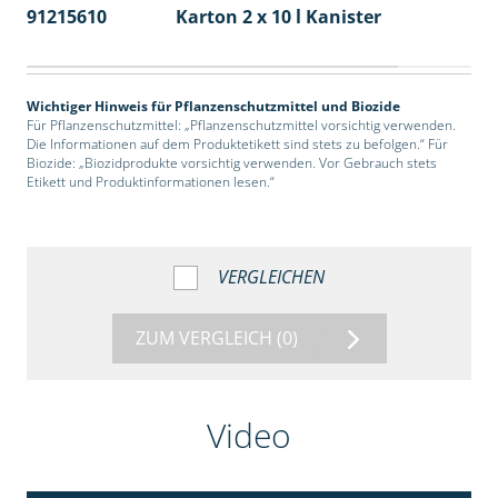
91215610
Karton 2 x 10 l Kanister
36
Wichtiger Hinweis für Pflanzenschutzmittel und Biozide
Für Pflanzenschutzmittel: „Pflanzenschutzmittel vorsichtig verwenden.
Die Informationen auf dem Produktetikett sind stets zu befolgen.“ Für
Biozide: „Biozidprodukte vorsichtig verwenden. Vor Gebrauch stets
Etikett und Produktinformationen lesen.“
VERGLEICHEN
ZUM VERGLEICH
(0)
Video