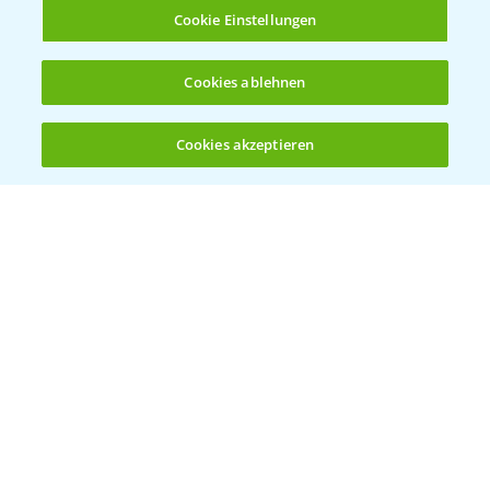
Infos
Cookie Einstellungen
LINKS
Cookies ablehnen
Apps
Wetter Aktuell
Cookies akzeptieren
Öffnen
Bis zu 4 Produkte vergleichen:
(noch 4)
BROSCHÜREN
Ackerbau
Saatgut
Sonderkulturen
Verantwortung & Sorgfalt
PAMIRA - Packmittelrücknahme
Sammelstellen und Termine