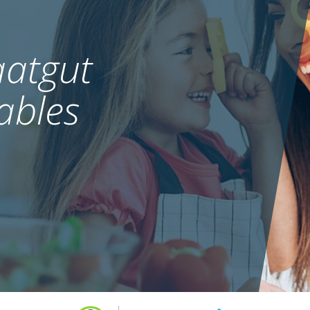
atgut
ables