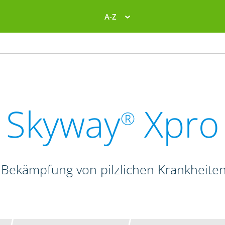
A-Z
Skyway
Xpro
®
 Bekämpfung von pilzlichen Krankheite