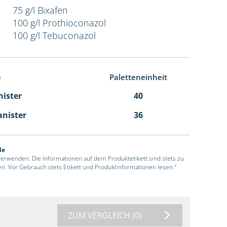
75 g/l Bixafen
100 g/l Prothioconazol
100 g/l Tebuconazol
e
Paletteneinheit
nister
40
anister
36
de
 verwenden. Die Informationen auf dem Produktetikett sind stets zu
en. Vor Gebrauch stets Etikett und Produktinformationen lesen.“
ZUM VERGLEICH
(0)