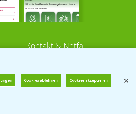
Kontakt & Notfall
Beratung auf WhatsApp
T.
+49 (0)174 346 564 1
llungen
Cookies ablehnen
Cookies akzeptieren
KONTAKT
n
Hilfe in Notfällen
Öffnen
T.
+49 (0)214/30-20220