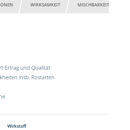
IONEN
WIRKSAMKEIT
MISCHBARKEIT
G
t Ertrag und Qualität
kheiten insb. Rostarten
ine
Wirkstoff