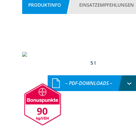
PRODUKTINFO
EINSATZEMPFEHLUNGEN
5 l
– PDF-DOWNLOADS –
90