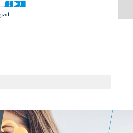
izid
5:29