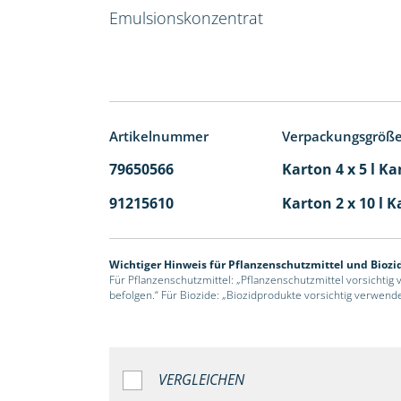
Emulsionskonzentrat
Artikelnummer
Verpackungsgröß
79650566
Karton 4 x 5 l Ka
91215610
Karton 2 x 10 l K
Wichtiger Hinweis für Pflanzenschutzmittel und Biozi
Für Pflanzenschutzmittel: „Pflanzenschutzmittel vorsichtig
befolgen.“ Für Biozide: „Biozidprodukte vorsichtig verwend
VERGLEICHEN