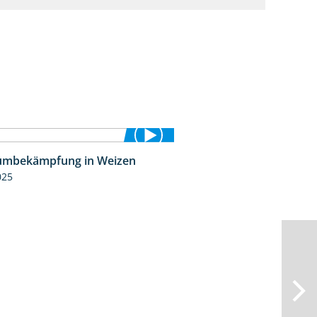
umbekämpfung in Weizen
1:04
025