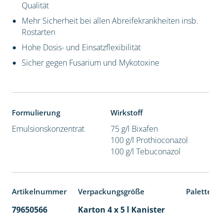
Qualität
Mehr Sicherheit bei allen Abreifekrankheiten insb.
Rostarten
Hohe Dosis- und Einsatzflexibilität
Sicher gegen Fusarium und Mykotoxine
Formulierung
Wirkstoff
Emulsionskonzentrat
75 g/l Bixafen
100 g/l Prothioconazol
100 g/l Tebuconazol
Artikelnummer
Verpackungsgröße
Palettene
79650566
Karton 4 x 5 l Kanister
40