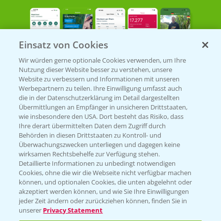
Einsatz von Cookies
Wir würden gerne optionale Cookies verwenden, um Ihre
Nutzung dieser Website besser zu verstehen, unsere
Bayer Links
Website zu verbessern und Informationen mit unseren
Werbepartnern zu teilen. Ihre Einwilligung umfasst auch
die in der Datenschutzerklärung im Detail dargestellten
Bayer Global
Übermittlungen an Empfänger in unsicheren Drittstaaten,
wie insbesondere den USA. Dort besteht das Risiko, dass
Bayer CropScience World
Ihre derart übermittelten Daten dem Zugriff durch
Behörden in diesen Drittstaaten zu Kontroll- und
Bayer Karriere
Überwachungszwecken unterliegen und dagegen keine
Bayer CropScience Austria
wirksamen Rechtsbehelfe zur Verfügung stehen.
Detaillierte Informationen zu unbedingt notwendigen
Bayer CropScience Schweiz
Cookies, ohne die wir die Webseite nicht verfügbar machen
Presse
können, und optionalen Cookies, die unten abgelehnt oder
akzeptiert werden können, und wie Sie Ihre Einwilligungen
Vegetables Deutschland
jeder Zeit ändern oder zurückziehen können, finden Sie in
unserer
Privacy Statement