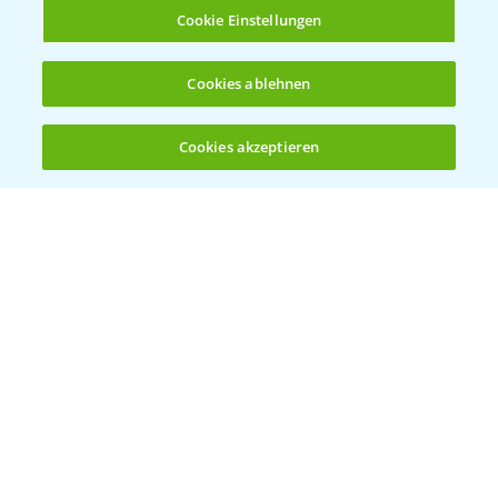
Infos
Cookie Einstellungen
LINKS
Cookies ablehnen
Apps
Wetter Aktuell
Cookies akzeptieren
Öffnen
Bis zu 4 Produkte vergleichen:
(noch 4)
BROSCHÜREN
Ackerbau
Saatgut
Sonderkulturen
Verantwortung & Sorgfalt
PAMIRA - Packmittelrücknahme
Sammelstellen und Termine