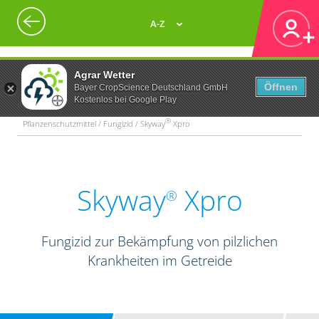
A-Z
Agrar Wetter
Öffnen
Bayer CropScience Deutschland GmbH
Kostenlos bei Google Play
®
Pflanzenschutzmittel / Fungizid / Skyway
Xpro
Skyway
Xpro
®
Fungizid zur Bekämpfung von pilzlichen
Krankheiten im Getreide