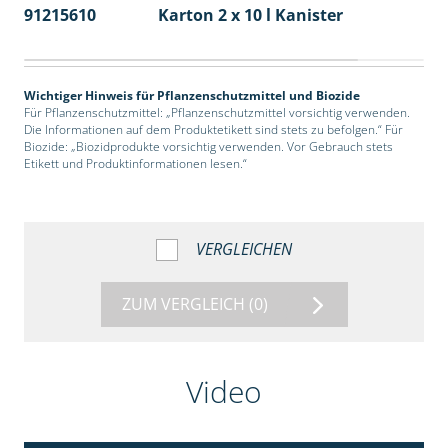
91215610
Karton 2 x 10 l Kanister
36
Wichtiger Hinweis für Pflanzenschutzmittel und Biozide
Für Pflanzenschutzmittel: „Pflanzenschutzmittel vorsichtig verwenden.
Die Informationen auf dem Produktetikett sind stets zu befolgen.“ Für
Biozide: „Biozidprodukte vorsichtig verwenden. Vor Gebrauch stets
Etikett und Produktinformationen lesen.“
VERGLEICHEN
ZUM VERGLEICH
(0)
Video