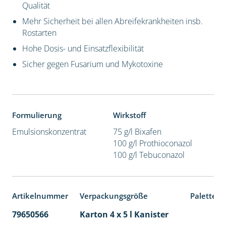
Qualität
Mehr Sicherheit bei allen Abreifekrankheiten insb.
Rostarten
Hohe Dosis- und Einsatzflexibilität
Sicher gegen Fusarium und Mykotoxine
Formulierung
Wirkstoff
Emulsionskonzentrat
75 g/l Bixafen
100 g/l Prothioconazol
100 g/l Tebuconazol
Artikelnummer
Verpackungsgröße
Palettene
79650566
Karton 4 x 5 l Kanister
40