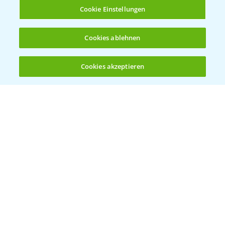
Infos
Cookie Einstellungen
LINKS
Cookies ablehnen
Apps
Wetter Aktuell
Cookies akzeptieren
Öffnen
Bis zu 4 Produkte vergleichen:
(noch 4)
BROSCHÜREN
Ackerbau
Saatgut
Sonderkulturen
Verantwortung & Sorgfalt
PAMIRA - Packmittelrücknahme
Sammelstellen und Termine