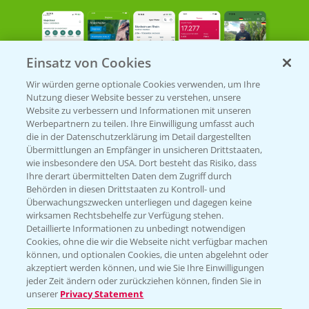
Einsatz von Cookies
Wir würden gerne optionale Cookies verwenden, um Ihre
Nutzung dieser Website besser zu verstehen, unsere
Bayer Links
Website zu verbessern und Informationen mit unseren
Werbepartnern zu teilen. Ihre Einwilligung umfasst auch
die in der Datenschutzerklärung im Detail dargestellten
Bayer Global
Übermittlungen an Empfänger in unsicheren Drittstaaten,
wie insbesondere den USA. Dort besteht das Risiko, dass
Bayer CropScience World
Ihre derart übermittelten Daten dem Zugriff durch
Behörden in diesen Drittstaaten zu Kontroll- und
Bayer Karriere
Überwachungszwecken unterliegen und dagegen keine
Bayer CropScience Austria
wirksamen Rechtsbehelfe zur Verfügung stehen.
Detaillierte Informationen zu unbedingt notwendigen
Bayer CropScience Schweiz
Cookies, ohne die wir die Webseite nicht verfügbar machen
Presse
können, und optionalen Cookies, die unten abgelehnt oder
akzeptiert werden können, und wie Sie Ihre Einwilligungen
Vegetables Deutschland
jeder Zeit ändern oder zurückziehen können, finden Sie in
unserer
Privacy Statement