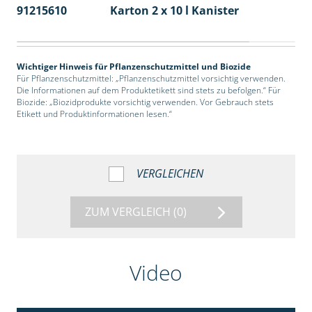
91215610
Karton 2 x 10 l Kanister
36
Wichtiger Hinweis für Pflanzenschutzmittel und Biozide
Für Pflanzenschutzmittel: „Pflanzenschutzmittel vorsichtig verwenden.
Die Informationen auf dem Produktetikett sind stets zu befolgen.“ Für
Biozide: „Biozidprodukte vorsichtig verwenden. Vor Gebrauch stets
Etikett und Produktinformationen lesen.“
VERGLEICHEN
ZUM VERGLEICH
(0)
Video