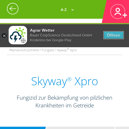
A-Z
Agrar Wetter
Öffnen
Bayer CropScience Deutschland GmbH
Kostenlos bei Google Play
®
Pflanzenschutzmittel / Fungizid / Skyway
Xpro
Skyway
Xpro
®
Fungizid zur Bekämpfung von pilzlichen
Krankheiten im Getreide