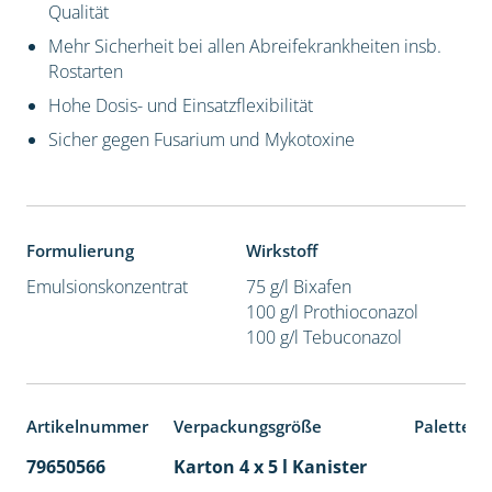
Qualität
Mehr Sicherheit bei allen Abreifekrankheiten insb.
Rostarten
Hohe Dosis- und Einsatzflexibilität
Sicher gegen Fusarium und Mykotoxine
Formulierung
Wirkstoff
Emulsionskonzentrat
75 g/l Bixafen
100 g/l Prothioconazol
100 g/l Tebuconazol
Artikelnummer
Verpackungsgröße
Palettene
79650566
Karton 4 x 5 l Kanister
40