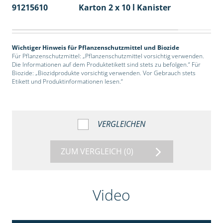
91215610
Karton 2 x 10 l Kanister
36
Wichtiger Hinweis für Pflanzenschutzmittel und Biozide
Für Pflanzenschutzmittel: „Pflanzenschutzmittel vorsichtig verwenden.
Die Informationen auf dem Produktetikett sind stets zu befolgen.“ Für
Biozide: „Biozidprodukte vorsichtig verwenden. Vor Gebrauch stets
Etikett und Produktinformationen lesen.“
VERGLEICHEN
ZUM VERGLEICH
(0)
Video