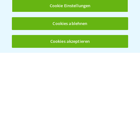
Infos
Cookie Einstellungen
LINKS
Cookies ablehnen
Apps
Wetter Aktuell
Cookies akzeptieren
Öffnen
Bis zu 4 Produkte vergleichen:
(noch 4)
BROSCHÜREN
Ackerbau
Saatgut
Sonderkulturen
Verantwortung & Sorgfalt
PAMIRA - Packmittelrücknahme
Sammelstellen und Termine