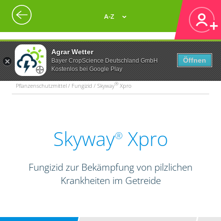
A-Z
Agrar Wetter
Öffnen
Bayer CropScience Deutschland GmbH
Kostenlos bei Google Play
®
Pflanzenschutzmittel / Fungizid / Skyway
Xpro
Skyway
Xpro
®
Fungizid zur Bekämpfung von pilzlichen
Krankheiten im Getreide