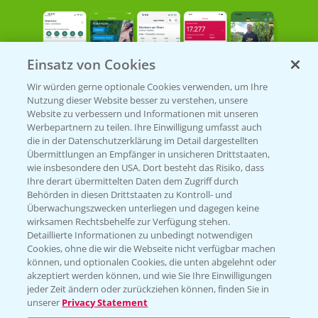
Einsatz von Cookies
Wir würden gerne optionale Cookies verwenden, um Ihre
Nutzung dieser Website besser zu verstehen, unsere
Bayer Links
Website zu verbessern und Informationen mit unseren
Werbepartnern zu teilen. Ihre Einwilligung umfasst auch
die in der Datenschutzerklärung im Detail dargestellten
Bayer Global
Übermittlungen an Empfänger in unsicheren Drittstaaten,
wie insbesondere den USA. Dort besteht das Risiko, dass
Bayer CropScience World
Ihre derart übermittelten Daten dem Zugriff durch
Behörden in diesen Drittstaaten zu Kontroll- und
Bayer Karriere
Überwachungszwecken unterliegen und dagegen keine
Bayer CropScience Austria
wirksamen Rechtsbehelfe zur Verfügung stehen.
Detaillierte Informationen zu unbedingt notwendigen
Bayer CropScience Schweiz
Cookies, ohne die wir die Webseite nicht verfügbar machen
Presse
können, und optionalen Cookies, die unten abgelehnt oder
akzeptiert werden können, und wie Sie Ihre Einwilligungen
Vegetables Deutschland
jeder Zeit ändern oder zurückziehen können, finden Sie in
unserer
Privacy Statement