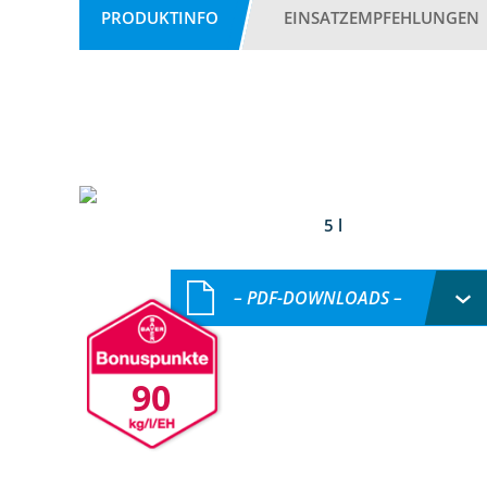
PRODUKTINFO
EINSATZEMPFEHLUNGEN
5 l
– PDF-DOWNLOADS –
90