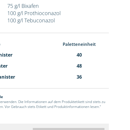
75 g/l Bixafen
100 g/l Prothioconazol
100 g/l Tebuconazol
e
Paletteneinheit
nister
40
ster
48
anister
36
de
 verwenden. Die Informationen auf dem Produktetikett sind stets zu
en. Vor Gebrauch stets Etikett und Produktinformationen lesen.“