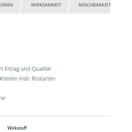
IONEN
WIRKSAMKEIT
MISCHBARKEIT
G
t Ertrag und Qualität
kheiten insb. Rostarten
ine
Wirkstoff