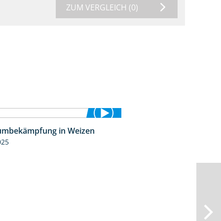
ZUM VERGLEICH
(0)
umbekämpfung in Weizen
1:04
025