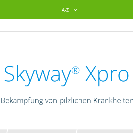
A-Z
Skyway
Xpro
®
 Bekämpfung von pilzlichen Krankheite