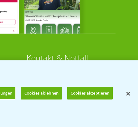
Kontakt & Notfall
Beratung auf WhatsApp
T.
+49 (0)174 346 564 1
llungen
Cookies ablehnen
Cookies akzeptieren
KONTAKT
n
Hilfe in Notfällen
Öffnen
T.
+49 (0)214/30-20220