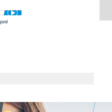
izid
5:29