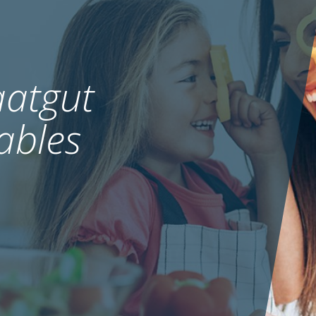
atgut
ables