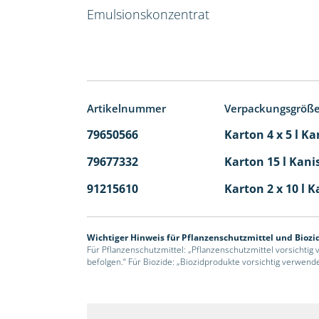
Emulsionskonzentrat
Artikelnummer
Verpackungsgröß
79650566
Karton 4 x 5 l Ka
79677332
Karton 15 l Kani
91215610
Karton 2 x 10 l K
Wichtiger Hinweis für Pflanzenschutzmittel und Biozi
Für Pflanzenschutzmittel: „Pflanzenschutzmittel vorsichtig
befolgen.“ Für Biozide: „Biozidprodukte vorsichtig verwend