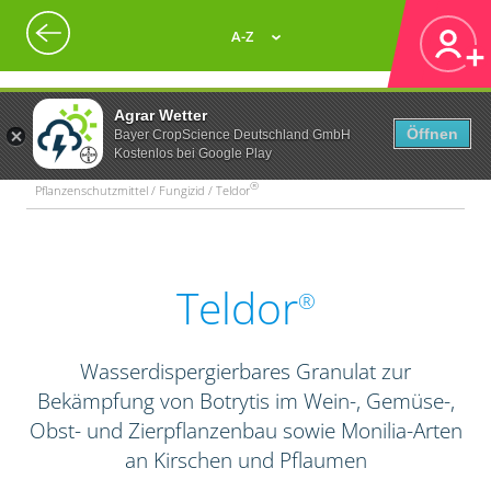
A-Z
Agrar Wetter
Öffnen
Bayer CropScience Deutschland GmbH
Kostenlos bei Google Play
®
Pflanzenschutzmittel / Fungizid / Teldor
Teldor
®
Wasserdispergierbares Granulat zur
Bekämpfung von Botrytis im Wein-, Gemüse-,
Obst- und Zierpflanzenbau sowie Monilia-Arten
an Kirschen und Pflaumen