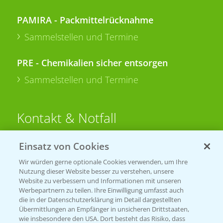
PAMIRA - Packmittelrücknahme
Sammelstellen und Termine
PRE - Chemikalien sicher entsorgen
Sammelstellen und Termine
Kontakt & Notfall
Einsatz von Cookies
Beratung auf WhatsApp
T.
+49 (0)174 346 564 1
Wir würden gerne optionale Cookies verwenden, um Ihre
Nutzung dieser Website besser zu verstehen, unsere
Website zu verbessern und Informationen mit unseren
KONTAKT
Werbepartnern zu teilen. Ihre Einwilligung umfasst auch
die in der Datenschutzerklärung im Detail dargestellten
Übermittlungen an Empfänger in unsicheren Drittstaaten,
Hilfe in Notfällen
wie insbesondere den USA. Dort besteht das Risiko, dass