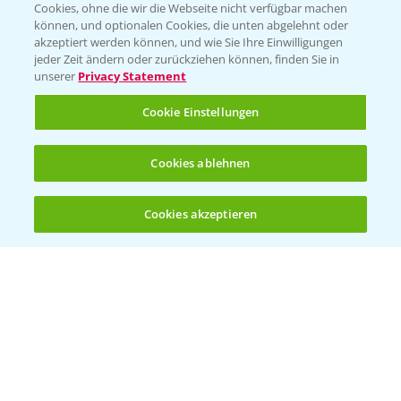
Cookies, ohne die wir die Webseite nicht verfügbar machen
Presse
können, und optionalen Cookies, die unten abgelehnt oder
akzeptiert werden können, und wie Sie Ihre Einwilligungen
Vegetables Deutschland
jeder Zeit ändern oder zurückziehen können, finden Sie in
unserer
Privacy Statement
Infos
Cookie Einstellungen
LINKS
Cookies ablehnen
Apps
Wetter Aktuell
Cookies akzeptieren
Öffnen
Bis zu 4 Produkte vergleichen:
(noch 4)
BROSCHÜREN
Ackerbau
Saatgut
Sonderkulturen
Verantwortung & Sorgfalt