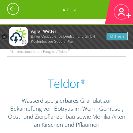
A-Z
Agrar Wetter
Öffnen
Bayer CropScience Deutschland GmbH
Kostenlos bei Google Play
®
Pflanzenschutzmittel / Fungizid / Teldor
Teldor
®
Wasserdispergierbares Granulat zur
Bekämpfung von Botrytis im Wein-, Gemüse-,
Obst- und Zierpflanzenbau sowie Monilia-Arten
an Kirschen und Pflaumen