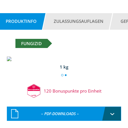
PRODUKTINFO
ZULASSUNGSAUFLAGEN
GE
FUNGIZID
1 kg
120 Bonuspunkte pro Einheit
– PDF-DOWNLOADS –