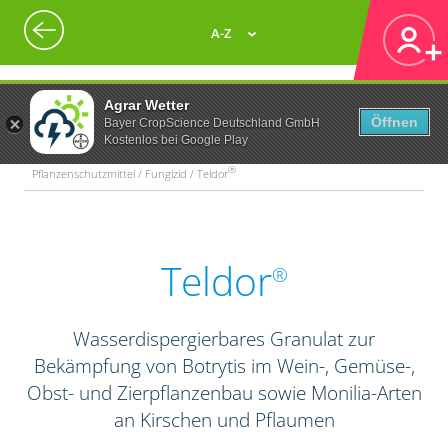
A-Z
Agrar Wetter
Öffnen
Bayer CropScience Deutschland GmbH
Kostenlos bei Google Play
®
Pflanzenschutzmittel / Fungizid / Teldor
Teldor
®
Wasserdispergierbares Granulat zur
Bekämpfung von Botrytis im Wein-, Gemüse-,
Obst- und Zierpflanzenbau sowie Monilia-Arten
an Kirschen und Pflaumen