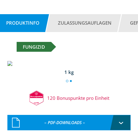
PRODUKTINFO
ZULASSUNGSAUFLAGEN
GE
FUNGIZID
1 kg
120 Bonuspunkte pro Einheit
– PDF-DOWNLOADS –