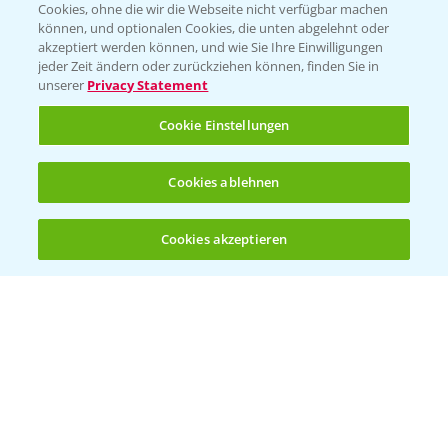
Cookies, ohne die wir die Webseite nicht verfügbar machen
Presse
können, und optionalen Cookies, die unten abgelehnt oder
akzeptiert werden können, und wie Sie Ihre Einwilligungen
Vegetables Deutschland
jeder Zeit ändern oder zurückziehen können, finden Sie in
unserer
Privacy Statement
Infos
Cookie Einstellungen
LINKS
Cookies ablehnen
Apps
Wetter Aktuell
Cookies akzeptieren
Öffnen
Bis zu 4 Produkte vergleichen:
(noch 4)
BROSCHÜREN
Ackerbau
Saatgut
Sonderkulturen
Verantwortung & Sorgfalt