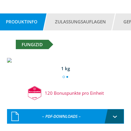
PRODUKTINFO
ZULASSUNGSAUFLAGEN
GE
FUNGIZID
1 kg
120 Bonuspunkte pro Einheit
– PDF-DOWNLOADS –