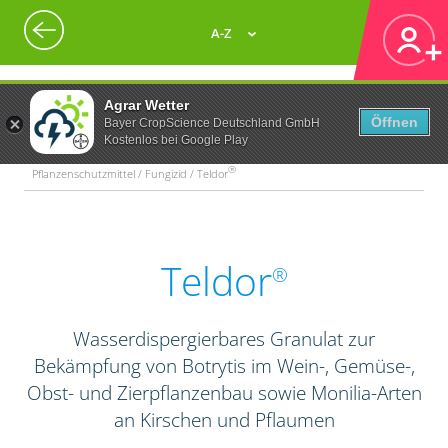
A-Z
Agrar Wetter
Öffnen
Bayer CropScience Deutschland GmbH
Kostenlos bei Google Play
®
Pflanzenschutzmittel / Fungizid / Teldor
Teldor
®
Wasserdispergierbares Granulat zur
Bekämpfung von Botrytis im Wein-, Gemüse-,
Obst- und Zierpflanzenbau sowie Monilia-Arten
an Kirschen und Pflaumen