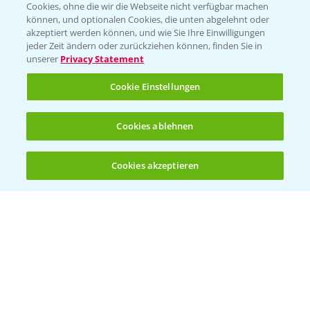
Cookies, ohne die wir die Webseite nicht verfügbar machen
Presse
können, und optionalen Cookies, die unten abgelehnt oder
akzeptiert werden können, und wie Sie Ihre Einwilligungen
Vegetables Deutschland
jeder Zeit ändern oder zurückziehen können, finden Sie in
unserer
Privacy Statement
Infos
Cookie Einstellungen
LINKS
Cookies ablehnen
Apps
Wetter Aktuell
Cookies akzeptieren
Öffnen
Bis zu 4 Produkte vergleichen:
(noch 4)
BROSCHÜREN
Ackerbau
Saatgut
Sonderkulturen
Verantwortung & Sorgfalt