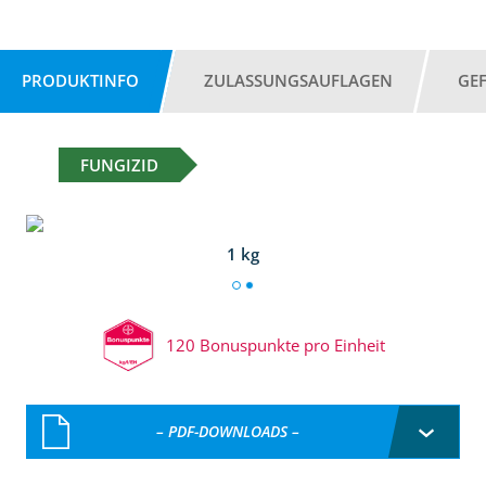
PRODUKTINFO
ZULASSUNGSAUFLAGEN
GE
FUNGIZID
1 kg
120 Bonuspunkte pro Einheit
– PDF-DOWNLOADS –