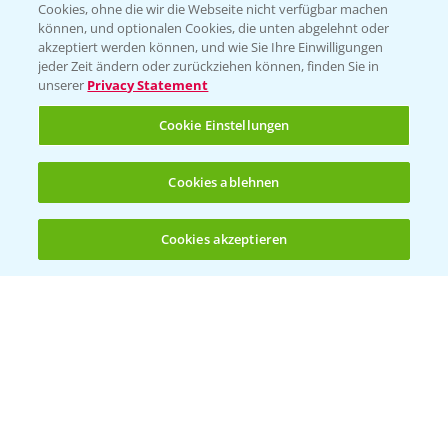
Cookies, ohne die wir die Webseite nicht verfügbar machen
Presse
können, und optionalen Cookies, die unten abgelehnt oder
akzeptiert werden können, und wie Sie Ihre Einwilligungen
Vegetables Deutschland
jeder Zeit ändern oder zurückziehen können, finden Sie in
unserer
Privacy Statement
Infos
Cookie Einstellungen
LINKS
Cookies ablehnen
Apps
Wetter Aktuell
Cookies akzeptieren
Öffnen
Bis zu 4 Produkte vergleichen:
(noch 4)
BROSCHÜREN
Ackerbau
Saatgut
Sonderkulturen
Verantwortung & Sorgfalt