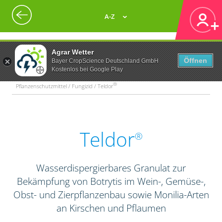
A-Z
Agrar Wetter
Öffnen
Bayer CropScience Deutschland GmbH
Kostenlos bei Google Play
®
Pflanzenschutzmittel / Fungizid / Teldor
Teldor
®
Wasserdispergierbares Granulat zur
Bekämpfung von Botrytis im Wein-, Gemüse-,
Obst- und Zierpflanzenbau sowie Monilia-Arten
an Kirschen und Pflaumen