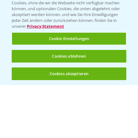
Cookies, ohne die wir die Webseite nicht verfügbar machen
Presse
können, und optionalen Cookies, die unten abgelehnt oder
akzeptiert werden können, und wie Sie Ihre Einwilligungen
Vegetables Deutschland
jeder Zeit ändern oder zurückziehen können, finden Sie in
unserer
Privacy Statement
Infos
Cookie Einstellungen
LINKS
Cookies ablehnen
Apps
Wetter Aktuell
Cookies akzeptieren
Öffnen
Bis zu 4 Produkte vergleichen:
(noch 4)
BROSCHÜREN
Ackerbau
Saatgut
Sonderkulturen
Verantwortung & Sorgfalt