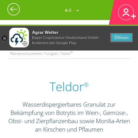
A-Z
Agrar Wetter
Öffnen
Bayer CropScience Deutschland GmbH
Kostenlos bei Google Play
®
Pflanzenschutzmittel / Fungizid / Teldor
Teldor
®
Wasserdispergierbares Granulat zur
Bekämpfung von Botrytis im Wein-, Gemüse-,
Obst- und Zierpflanzenbau sowie Monilia-Arten
an Kirschen und Pflaumen