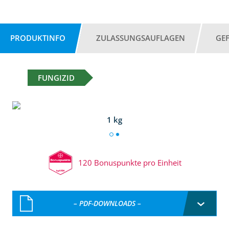
PRODUKTINFO
ZULASSUNGSAUFLAGEN
GE
FUNGIZID
1 kg
120 Bonuspunkte pro Einheit
– PDF-DOWNLOADS –