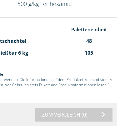
500 g/kg Fenhexamid
Paletteneinheit
ltschachtel
48
ließbar 6 kg
105
de
 verwenden. Die Informationen auf dem Produktetikett sind stets zu
en. Vor Gebrauch stets Etikett und Produktinformationen lesen.“
ZUM VERGLEICH
(0)