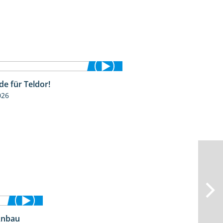
de für Teldor!
1:53
026
Anbau
2:25