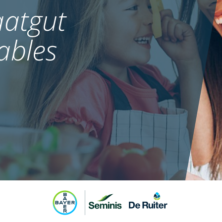
atgut
ables