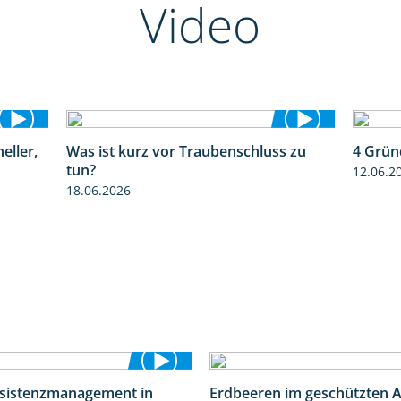
Video
eller,
Was ist kurz vor Traubenschluss zu
4 Grün
2:39
5:04
tun?
12.06.2
18.06.2026
esistenzmanagement in
Erdbeeren im geschützten 
5:59