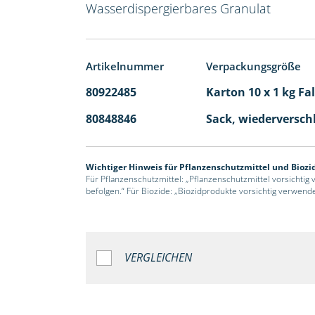
Wasserdispergierbares Granulat
Artikelnummer
Verpackungsgröße
80922485
Karton 10 x 1 kg Fa
80848846
Sack, wiederversch
Wichtiger Hinweis für Pflanzenschutzmittel und Biozi
Für Pflanzenschutzmittel: „Pflanzenschutzmittel vorsichtig
befolgen.“ Für Biozide: „Biozidprodukte vorsichtig verwend
VERGLEICHEN