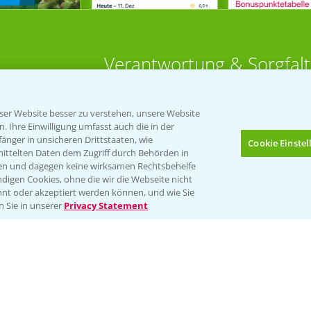
Verantwortung & Sorgfalt
PAMIRA - Packmittelrücknahme
er Website besser zu verstehen, unsere Website
Sammelstellen und Termine
 Ihre Einwilligung umfasst auch die in der
nger in unsicheren Drittstaaten, wie
Cookie Einste
 Aktuell
mittelten Daten dem Zugriff durch Behörden in
PRE - Chemikalien sicher entsorge
gen und dagegen keine wirksamen Rechtsbehelfe
digen Cookies, ohne die wir die Webseite nicht
Sammelstellen und Termine
HÜREN
nt oder akzeptiert werden können, und wie Sie
Bis zu 4 Produkte vergleichen:
(noch 4)
n Sie in unserer
Privacy Statement
bau
ut
rkulturen