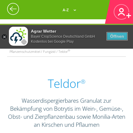
A-Z
Agrar Wetter
Öffnen
Bayer CropScience Deutschland GmbH
Kostenlos bei Google Play
®
Pflanzenschutzmittel / Fungizid / Teldor
Teldor
®
Wasserdispergierbares Granulat zur
Bekämpfung von Botrytis im Wein-, Gemüse-,
Obst- und Zierpflanzenbau sowie Monilia-Arten
an Kirschen und Pflaumen