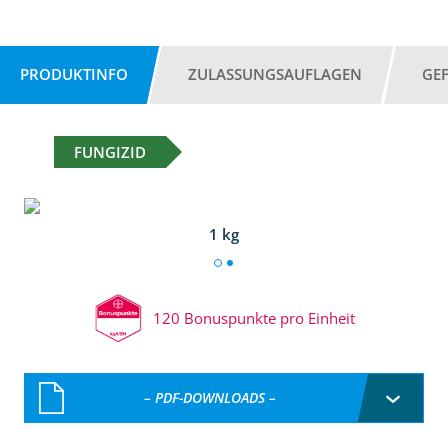
PRODUKTINFO
ZULASSUNGSAUFLAGEN
GE
FUNGIZID
1 kg
120 Bonuspunkte pro Einheit
– PDF-DOWNLOADS –