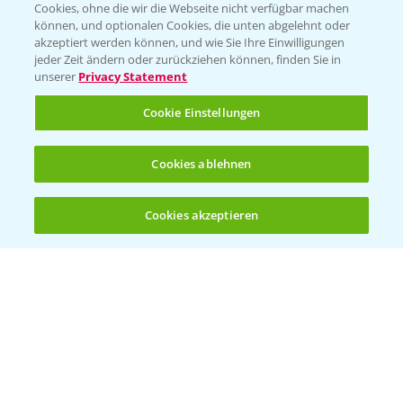
Cookies, ohne die wir die Webseite nicht verfügbar machen
Presse
können, und optionalen Cookies, die unten abgelehnt oder
akzeptiert werden können, und wie Sie Ihre Einwilligungen
Vegetables Deutschland
jeder Zeit ändern oder zurückziehen können, finden Sie in
unserer
Privacy Statement
Infos
Cookie Einstellungen
LINKS
Cookies ablehnen
Apps
Wetter Aktuell
Cookies akzeptieren
Öffnen
Bis zu 4 Produkte vergleichen:
(noch 4)
BROSCHÜREN
Ackerbau
Saatgut
Sonderkulturen
Verantwortung & Sorgfalt