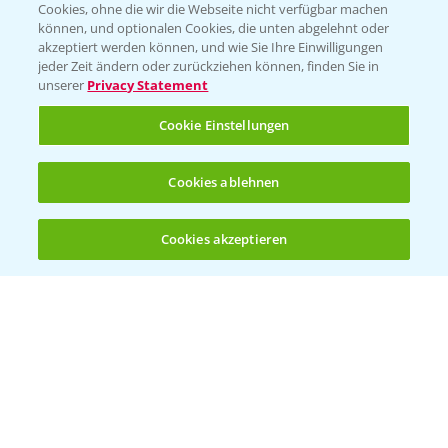
Cookies, ohne die wir die Webseite nicht verfügbar machen
Presse
können, und optionalen Cookies, die unten abgelehnt oder
akzeptiert werden können, und wie Sie Ihre Einwilligungen
Vegetables Deutschland
jeder Zeit ändern oder zurückziehen können, finden Sie in
unserer
Privacy Statement
Infos
Cookie Einstellungen
LINKS
Cookies ablehnen
Apps
Wetter Aktuell
Cookies akzeptieren
Öffnen
Bis zu 4 Produkte vergleichen:
(noch 4)
BROSCHÜREN
Ackerbau
Saatgut
Sonderkulturen
Verantwortung & Sorgfalt