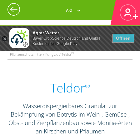
A-Z
Agrar Wetter
Öffnen
Bayer CropScience Deutschland GmbH
Kostenlos bei Google Play
®
Pflanzenschutzmittel / Fungizid / Teldor
Teldor
®
Wasserdispergierbares Granulat zur
Bekämpfung von Botrytis im Wein-, Gemüse-,
Obst- und Zierpflanzenbau sowie Monilia-Arten
an Kirschen und Pflaumen