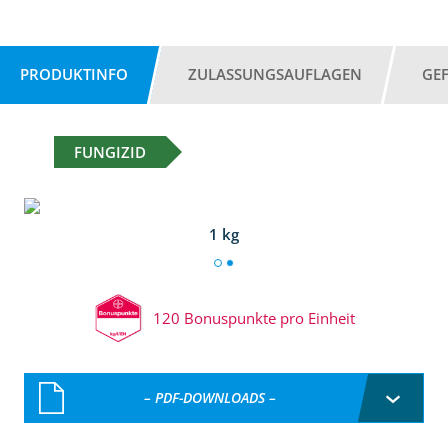
PRODUKTINFO
ZULASSUNGSAUFLAGEN
GE
FUNGIZID
1 kg
120 Bonuspunkte pro Einheit
– PDF-DOWNLOADS –